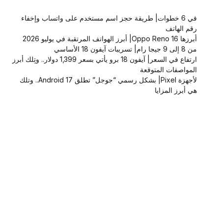
في 6 خطوات| طريقة حجز اسم مستخدم على واتساب وإخفاء
رقم الهاتف
أبرزها Oppo Reno 16| أبرز الهواتف المرتقبة في يوليو 2026
من 8 إلى 9 جيجا رام| تسريبات آيفون 18 الأساسي
ارتفاع في السعر| آيفون 18 برو يأتي بسعر 1,399 دولار.. وتِلك أبرز
المواصفات المتوقعة
لأجهزة Pixel| بشكل رسمي “جوجل” تطلق Android 17.. وتلك
هي أبرز المزايا