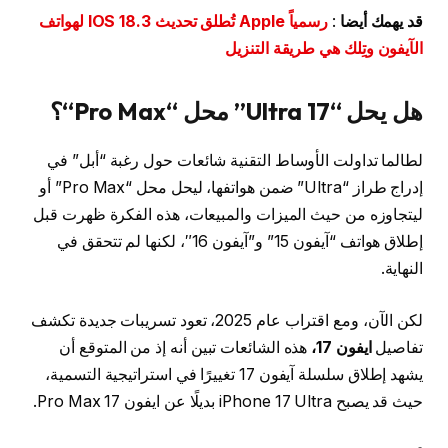
قد يهمك أيضا
:
رسمياً Apple تُطلق تحديث IOS 18.3 لهواتف
الآيفون وتِلك هي طريقة التنزيل
هل يحل “
17 Ultra
” محل “
Pro Max
“؟
لطالما تداولت الأوساط التقنية شائعات حول رغبة “أبل” في
إدراج طراز “Ultra” ضمن هواتفها، ليحل محل “Pro Max” أو
ليتجاوزه من حيث الميزات والمبيعات، هذه الفكرة ظهرت قبل
إطلاق هواتف “آيفون 15” و”آيفون 16″، لكنها لم تتحقق في
النهاية.
لكن الآن، ومع اقتراب عام 2025، تعود تسريبات جديدة تكشف
تفاصيل
ايفون 17،
هذه الشائعات تبين أنه إذ من المتوقع أن
يشهد إطلاق سلسلة آيفون 17 تغييرًا في استراتيجية التسمية،
حيث قد يصبح iPhone 17 Ultra بديلًا عن ايفون 17 Pro Max.