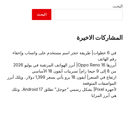
البحث
البحث
المشاركات الاخيرة
في 6 خطوات| طريقة حجز اسم مستخدم على واتساب وإخفاء
رقم الهاتف
أبرزها Oppo Reno 16| أبرز الهواتف المرتقبة في يوليو 2026
من 8 إلى 9 جيجا رام| تسريبات آيفون 18 الأساسي
ارتفاع في السعر| آيفون 18 برو يأتي بسعر 1,399 دولار.. وتِلك أبرز
المواصفات المتوقعة
لأجهزة Pixel| بشكل رسمي “جوجل” تطلق Android 17.. وتلك
هي أبرز المزايا