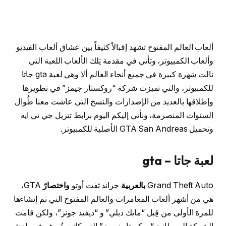
ألعاب العالم المفتوح تشهد إقبالاً كثيفاً بين عشاق ألعاب الفيديو
وألعاب الكمبيوتر، وتأتي في مقدمة تِلك الألعاب اللعبة التي
نالت شهرة كبيرة في جميع أنحاء العالم ألا وهي لعبة gta جاتا
للكمبيوتر، والتي تميزت شركة “روكستار جيمز” في تطويرها
وإطلاقها بالعديد من الإصدارات والنسخ التي عاشت معنا طُوال
السنوات المنصرمة، ونأتي إليكم اليوم برابط تنزيل جي تي ايه
وتحميل GTA San Andreas الأصلية للكمبيوتر.
لعبة جاتا – gta
Grand Theft Auto
بالعربية
جراند ثفت أوتو
واختصارً
GTA،
هي من أشهر ألعاب المغامرات والعالم المفتوح التي تم إنشاءها
للمرة الأولى من قِبل “مايك ديلي” و “ديفيد جونز”، ولكن قامت