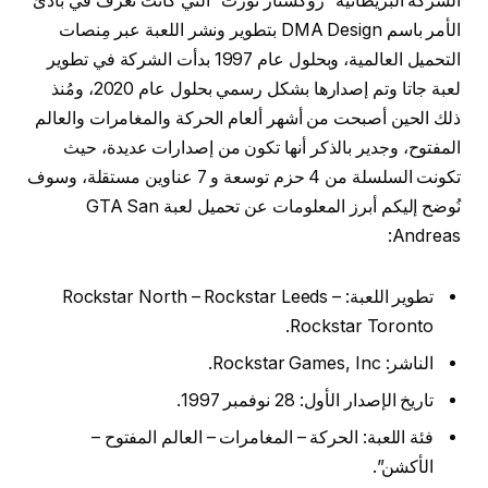
الشركة البريطانية “روكستار نورث” التي كانت تُعرف في بادئ
الأمر باسم DMA Design بتطوير ونشر اللعبة عبر مِنصات
التحميل العالمية، وبحلول عام 1997 بدأت الشركة في تطوير
لعبة جاتا وتم إصدارها بشكل رسمي بحلول عام 2020، ومُنذ
ذلك الحين أصبحت من أشهر ألعام الحركة والمغامرات والعالم
المفتوح، وجدير بالذكر أنها تكون من إصدارات عديدة، حيث
تكونت السلسلة من 4 حزم توسعة و 7 عناوين مستقلة، وسوف
نُوضح إليكم أبرز المعلومات عن تحميل لعبة GTA San
Andreas:
تطوير اللعبة: Rockstar North – Rockstar Leeds –
Rockstar Toronto.
الناشر: Rockstar Games, Inc.
تاريخ الإصدار الأول: 28 نوفمبر 1997.
فئة اللعبة: الحركة – المغامرات – العالم المفتوح –
الأكشن”.