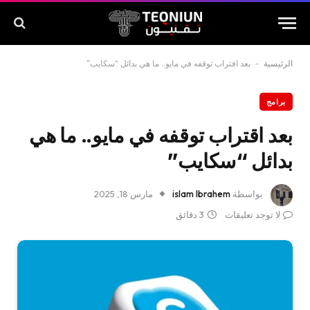
الرئيسية
-
بعد اقتراب توقفه في مايو.. ما هي بدائل “سكايب”
برامج
بعد اقتراب توقفه في مايو.. ما هي
بدائل “سكايب”
بواسطة
islam Ibrahem
مارس 18, 2025
لا توجد تعليقات
3 دقائق