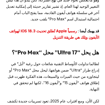
وهو ما يعكس تحولًا جديد في نهج الشركة، لكن يبدو أن هذا ليس
التغيير الوحيد لهذا العام، إذ تشير تقارير حديثة إلى إمكانية تعديل
آخر في سلسلة هواتف آيفون القادمة، مما يفتح الباب أمام
احتمالية استبدال اسم “Pro Max” بلقب جديد.
قد يهمك أيضا
:
رسمياً Apple تُطلق تحديث IOS 18.3 لهواتف
الآيفون وتِلك هي طريقة التنزيل
هل يحل “
17 Ultra
” محل “
Pro Max
“؟
لطالما تداولت الأوساط التقنية شائعات حول رغبة “أبل” في
إدراج طراز “Ultra” ضمن هواتفها، ليحل محل “Pro Max” أو
ليتجاوزه من حيث الميزات والمبيعات، هذه الفكرة ظهرت قبل
إطلاق هواتف “آيفون 15” و”آيفون 16″، لكنها لم تتحقق في
النهاية.
لكن الآن، ومع اقتراب عام 2025، تعود تسريبات جديدة تكشف