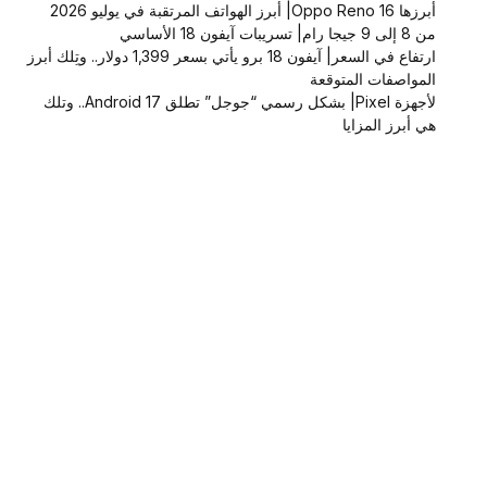
أبرزها Oppo Reno 16| أبرز الهواتف المرتقبة في يوليو 2026
من 8 إلى 9 جيجا رام| تسريبات آيفون 18 الأساسي
ارتفاع في السعر| آيفون 18 برو يأتي بسعر 1,399 دولار.. وتِلك أبرز
المواصفات المتوقعة
لأجهزة Pixel| بشكل رسمي “جوجل” تطلق Android 17.. وتلك
هي أبرز المزايا