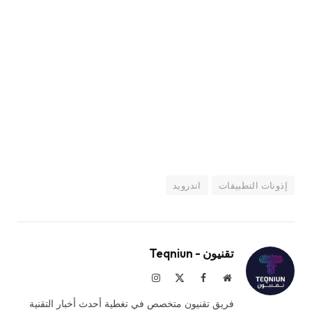
إذونات التطبيقات
اندرويد
تقنيون - Teqniun
موقع
فيسبوك
X
الانستغرام
الويب
(Twitter)
فريق تقنيون متخصص في تغطية أحدث أخبار التقنية