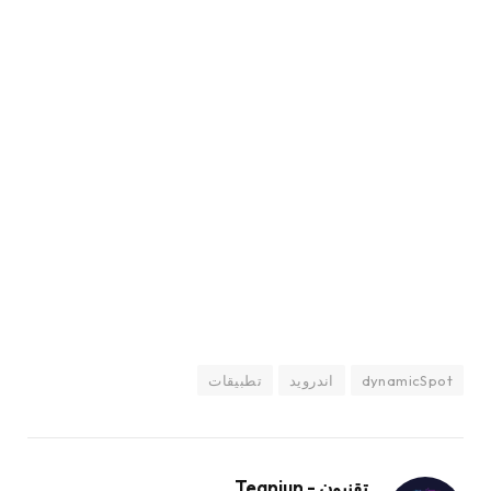
dynamicSpot
اندرويد
تطبيقات
تقنيون - Teqniun