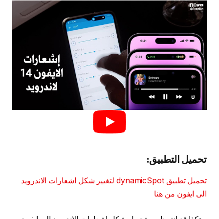
تحميل التطبيق:
تحميل تطبيق dynamicSpot لتغيير شكل اشعارات الاندرويد
الى ايفون من هنا