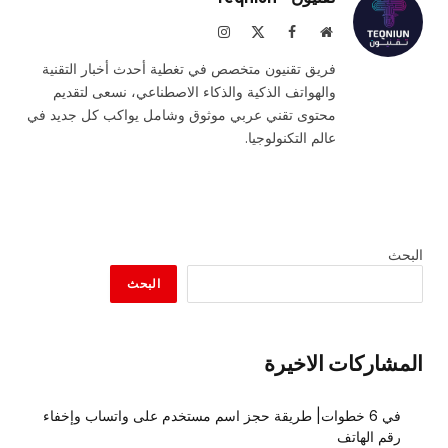
موقع
فيسبوك
X
الانستغرام
الويب
(Twitter)
فريق تقنيون متخصص في تغطية أحدث أخبار التقنية
والهواتف الذكية والذكاء الاصطناعي، نسعى لتقديم
محتوى تقني عربي موثوق وشامل يواكب كل جديد في
عالم التكنولوجيا.
البحث
البحث
المشاركات الاخيرة
في 6 خطوات| طريقة حجز اسم مستخدم على واتساب وإخفاء
رقم الهاتف