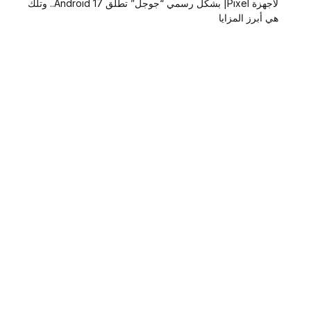
لأجهزة Pixel| بشكل رسمي “جوجل” تطلق Android 17.. وتلك
هي أبرز المزايا