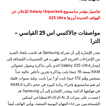
تفاصيل مؤتمر سامسونج Galaxy Unpacked للإعلان عن
الهواتف الجديدة أبرزها S25 Ultra
مواصفات جالاكسي اس 25
القياسي –
الترا
يجدر الإشارة إلى أن شركة Samsung قد قامت باتخاذ العديد
من الإجراءات الجريئة التي ظهرت في التحسينات المُضافة إلى
إصدار Galaxy S25 Ultra الذي يأتي بذاكرة وصول عشوائي
RAM بسعة 16 جيجا بايت وذاكرة تخزين داخلي عالية جداً
بسعتين وهُم 512 جيجا بايت أو 1 تيرا بايت، ومُنذ سنوات قليلة
لم تقم سامسونغ بإجراء زيادة كبيرة في حجم ذاكرة الـRAM
في هواتفها الذكية، ويجدر الإشارة إلى أن Samsung قد
اعتمدت على ميزات الـ Ai الذكاء الاصطناعي لتمكين
المُستخدمين من اداء المَهام اليومية الصعبة، ويأتي الهاتف أيضاً