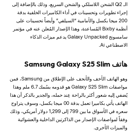
الـ Qi2 الشحن اللاسلكي والشحن السريع، وذلك بالإضافة إلى
إجراء تطويرات وتحسينات في أداء الكاميرات الخلفية بدقة
200 ميجا بكسل والأمامية “السيلفي” وأيضاً تحسينات على
أنظمة Bixby المُساعدة، وهذا الإصدار المُعلن عنه في مؤتمر
سامسونج Galaxy Unpacked يدعم ميزات الذكاء
الاصطناعي Ai.
هاتف Samsung Galaxy S25 Slim
وهو الهاتف الأخف والأنحف على الإطلاق من Samsung، فمن
مواصفات Galaxy S25 Slim هو قدومه بسُمك 6.7 ملم وهذا
يُضفي إليه شعور أكثر بالراحة عِند حمله، والجدير بالذكر أن هذا
الهاتف يأتي بكاميرا تعمل بدقة 00 ميجا بكسل، وسوف يتراوح
سعره في الأسواق ما بين 799 إلى 1,299 دولار أمريكي، وذلك
وفقاً لمواصفات الإصدار من الذاكرتين الداخلية والعشوائية
والميزات الأخرى.