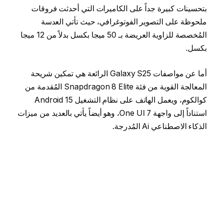
بتحسينات كبيرة جداً على الكاميرات التي أحدثت فروقات
ملحوظة على التصوير الفوتوغرافي، حيث تأتي العدسة
المُخصصة للزاوية العريضة بـ 50 ميجا بكسل بدلاً من 12 ميجا
بكسل.
أما عن مواصفات Galaxy S25 الرائعة هي تمكين شريحة
المعالجة القوية من فئة Snapdragon 8 Elite المُقدمة من
كوالكوم، ويعمل الهاتف على نظام التشغيل Android 15
استناداً إلى واجهة One UI 7، وهو أيضاً يأتي بالعديد من ميزات
الذكاء الاصطناعي Ai المُدرجة.