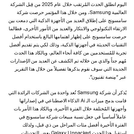
اليوم انطلق الحدث المُرتقب خلال عام 2025 من قِبل الشركة
العالمية Samsung، ومن خلال هذا المؤتمر حرصت شركة
سامسونج على إطلاق العديد من الأجهزة الذكية التي دمعت بين
الارتقاء التكنولوجي والابتكار والعديد من الأمور الأخرى، فطالما
حرصت سامسونج على إظهار اهتمامها البالغ باستخدام أفضل
التقنيات الحديثة في أجهزتها الذكية، وذلك لكي يتم تقديم أفضل
تجربة للمُستخدمين من كافة أنحاء العالم، وبالكاد هذا الحدث
مُهم جداً والذي من خلاله تم الكشف عن العديد من الإصدارات
الجديدة التي سوف نقوم بذكرها تفصيلاً من خلال هذا التقرير
عبر “مِنصة تقنيون”.
يُذكر أن شركة Samsung تُعد واحدة من الشركات الرائدة التي
قامت بدمج ميزات الـ Ai الذكاء الاصطناعي في إصداراتها
وأجهزتها المُختلفة خلال الفترة الأخيرة، وبالكاد هذا الأمر بات
عاملاً أساسياً في جعل نسبة مبيعات شركة سامسونج في
الفترة الأخيرة أفضل مئات المراحل من ذي قبل، ولذلك
استقبل هذا الحدث Galaxy Unpacked بعض التحديثات