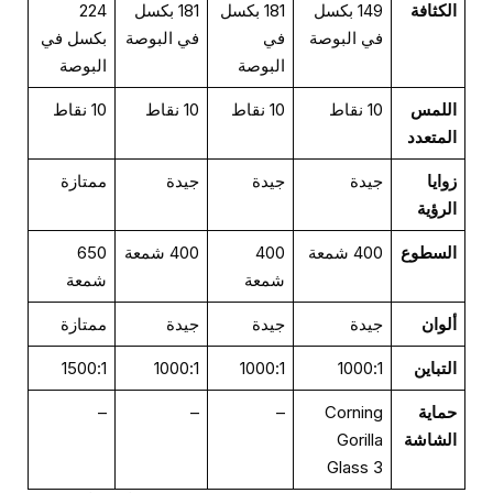
الكثافة
149 بكسل
181 بكسل
181 بكسل
224
في البوصة
في
في البوصة
بكسل في
البوصة
البوصة
اللمس
10 نقاط
10 نقاط
10 نقاط
10 نقاط
المتعدد
زوايا
جيدة
جيدة
جيدة
ممتازة
الرؤية
السطوع
400 شمعة
400
400 شمعة
650
شمعة
شمعة
ألوان
جيدة
جيدة
جيدة
ممتازة
التباين
1000:1
1000:1
1000:1
1500:1
حماية
Corning
–
–
–
الشاشة
Gorilla
Glass 3