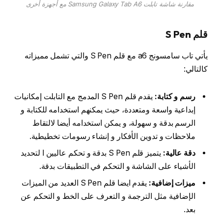
مقارنة شاشة تابلت Samsung Galaxy Tab A6 مع أجهزة أخرى
قلم S Pen
يأتي تاب سامسونج a6 مع قلم S Pen والتي تشمل مميزاته
كالتالي:
رسم و كتابة:
يقدم قلم S Pen المدمج مع التابلت إمكانيات
إبداعية واسعة ومتعددة، حيث يمكنهم استخدامه للكتابة و
الرسم بدقة و سهولة، و يمكن استخدامه أيضا لالتقاط
ملاحظات و تدوين الأفكار و إنشاء رسومات تخطيطية.
دقة عالية:
يتميز قلم S Pen بدقة و تحكم عاليين ا لتحديد
الأشياء على الشاشة و التحكم في التطبيقات بدقة.
ميزات إضافية:
يقدم ايضا قلم S Pen العديد من الميزات
الإضافية مثل الترجمة و التعرف على الخط و التحكم عن
بعد.