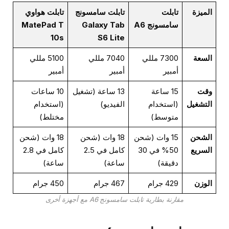
الميزة
تابلت
تابلت سامسونج
تابلت هواوي
سامسونج A6
Galaxy Tab
MatePad T
10s
S6 Lite
السعة
7300 مللي
7040 مللي
5100 مللي
أمبير
أمبير
أمبير
وقت
15 ساعة
13 ساعة (تشغيل
10 ساعات
التشغيل
(استخدام
الفيديو)
(استخدام
متوسط)
مختلط)
الشحن
15 وات (شحن
18 وات (شحن
18 وات (شحن
السريع
50% في 30
كامل في 2.5
كامل في 2.8
دقيقة)
ساعة)
ساعة)
الوزن
429 جرام
467 جرام
450 جرام
مقارنة بطارية تابلت سامسونج A6 مع أجهزة أخرى