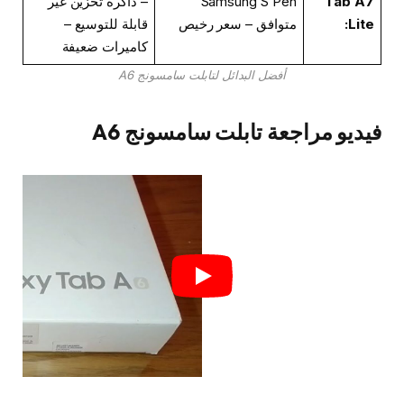
Tab A7
Samsung S Pen
– ذاكرة تخزين غير
Lite:
متوافق – سعر رخيص
قابلة للتوسيع –
كاميرات ضعيفة
أفضل البدائل لتابلت سامسونج A6
فيديو مراجعة تابلت سامسونج A6