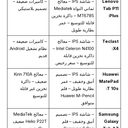
Lenovo
– شاشة IPS – معالج
– كاميرات ضعيفة –
Tab P11
ثماني النواة Mediatek
تصميم بلاستيكي
Plus:
MT6785 – ذاكرة تخزين
قابلة للتوسيع – عمر
بطارية طويل
Teclast
– شاشة IPS – معالج
– كاميرات ضعيفة –
X4:
Intel Celeron N4100 –
نظام تشغيل Android
ذاكرة تخزين قابلة
قديم
للتوسيع – سعر رخيص
Huawei
– شاشة IPS – تصميم
– معالج Kirin 710A
MatePad
أنيق وخفيف – عمر
ضعيف – ذاكرة
T 10s:
بطارية طويل – قلم
تخزين غير قابلة
Huawei M-Pencil
للتوسيع
متوافق
Samsung
– شاشة IPS – تصميم
– معالج MediaTek
Galaxy
أنيق وخفيف – قلم
Helio P22T ضعيف