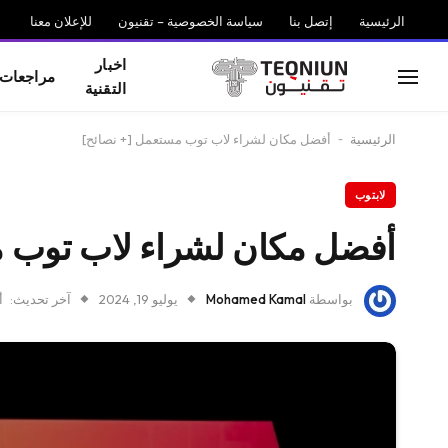
الرئيسية
إتصل بنا
سياسة الخصوصية – تقنيون
للإعلان معنا
اخبار
مراجعات
التقنية
الرئيسية
-
أفضل مكان لشراء لاب توب مستعمل [+ نصائح]
لابتوب
أفضل مكان لشراء لاب توب 
بواسطة
Mohamed Kamal
يوليو 19, 2024
آخر تحديث:
أك