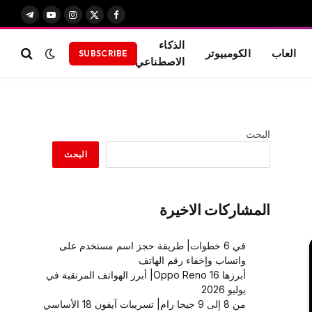
X
فيسبوك
الانستغرام
يوتيوب
تيلقرام
(Twitter)
الذكاء
العاب
الكومبيوتر
SUBSCRIBE
الاصطناعي
البحث
البحث
المشاركات الاخيرة
في 6 خطوات| طريقة حجز اسم مستخدم على
واتساب وإخفاء رقم الهاتف
أبرزها Oppo Reno 16| أبرز الهواتف المرتقبة في
يوليو 2026
من 8 إلى 9 جيجا رام| تسريبات آيفون 18 الأساسي