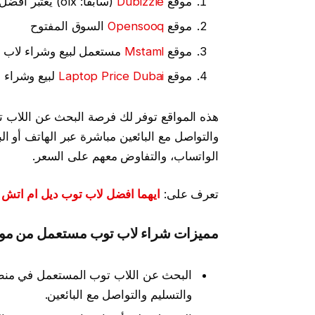
موقع
Dubizzle
(سابقًا: olx) يعتبر أفضل مكان لشراء لاب توب مستعمل
موقع
Opensooq
السوق المفتوح
موقع
Mstaml
مستعمل لبيع وشراء لاب
موقع
Laptop Price Dubai
لبيع وشراء ا
هذه المواقع توفر لك فرصة البحث عن اللاب ت
والتواصل مع البائعين مباشرة عبر الهاتف أو ال
الواتساب، والتفاوض معهم على السعر.
تعرف على:
ايهما افضل لاب توب ديل ام اتش 
مميزات شراء لاب توب مستعمل من مواقع
البحث عن اللاب توب المستعمل في منطقت
والتسليم والتواصل مع البائعين.