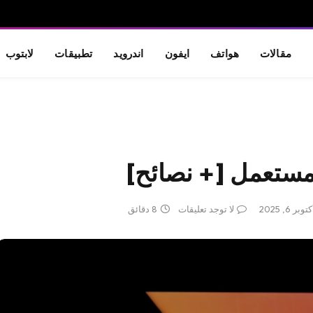
مقالات
هواتف
ايفون
اندرويد
تطبيقات
لابتوب
مستعمل [+ نصائح]
توبر 6, 2025
لا توجد تعليقات
8 دقائق