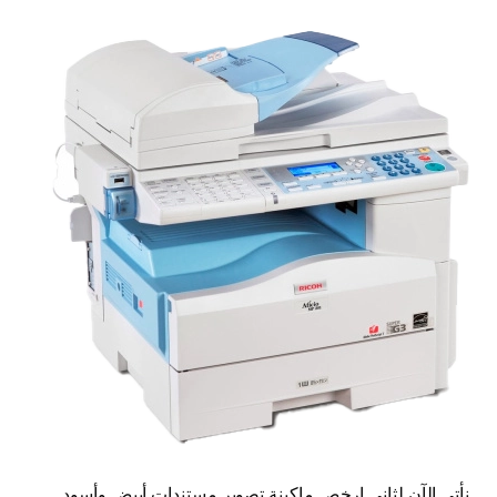
نأتي الآن لثاني ارخص ماكينة تصوير مستندات أبيض وأسود