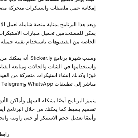
إمكانية عمل ملصقات واستيكرات متحركة مضح
ويعد هذا البرنامج بمثابة منصة شاملة لعمل ا
يمكن للمستخدمين تحميل مليارات الاستيكرات 
الخاصة من الفيديوهات باستخدام تقنية جميلة في البرنامج 
وسبب شهرة برنامج y
واستخدامها في الشات والحالات ومتابعة الفنا
فورًا وكذلك إنشاء استيكرات متحركة من الف
مباشر إلى تطبيقات WhatsApp وTelegram ومشاركتها مع أصدقائك في الشات.
يتميز البرنامج أيضًا بشكله السهل وأماكن الأ
تصميم بسيط كما يمكنك من خلال البرنامج أيضً
وأيضًا تعديل حجم الاستيكر أو حتى زاويته واتجا
رابط 