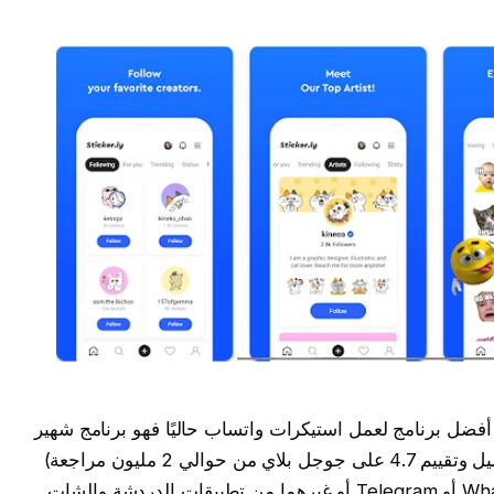
برنامج Sticker.ly – Sticker Maker هو أفضل برنامج لعمل استيكرات واتساب حاليًا فهو برنامج شهير
جدًا (عدد التحميلات تخطت الـ 100 مليون تحميل وتقييم 4.7 على جوجل بلاي من حوالي 2 مليون مراجعة)
حيث يوفر لجميع مستخدمي تطبيقات WhatsApp أو Telegram أو غيرهما من تطبيقات الدردشة والشات