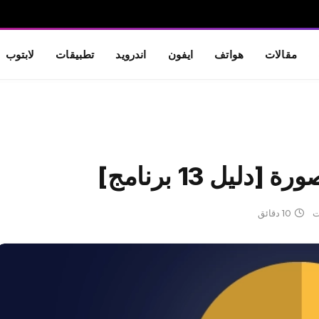
مقالات
هواتف
ايفون
اندرويد
تطبيقات
لابتوب
ل 13 برنامج]
ت
10 دقائق