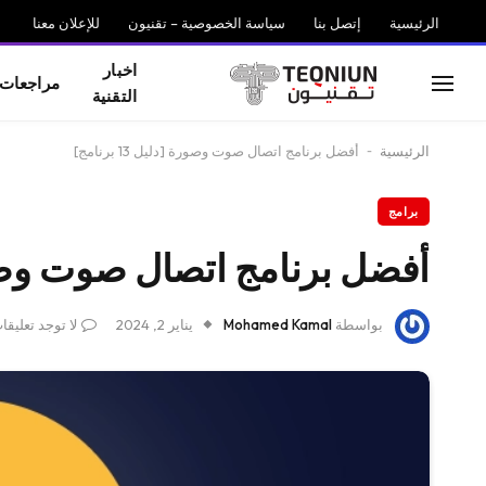
الرئيسية
إتصل بنا
سياسة الخصوصية – تقنيون
للإعلان معنا
اخبار
مراجعات
التقنية
الرئيسية
-
أفضل برنامج اتصال صوت وصورة [دليل 13 برنامج]
برامج
أفضل برنامج اتصال صوت وصورة [دلي
بواسطة
Mohamed Kamal
يناير 2, 2024
لا توجد تعليقا