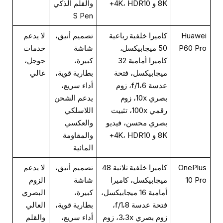
8K و 4K، HDR10+
والقلم الذكي
S Pen
Huawei
كاميرا خلفية رباعية
تصميم أنيق،
لا يدعم
P60 Pro
50 ميجابيكسل،
شاشة
خدمات
كاميرا أمامية 32
كبيرة،
جوجل،
ميجابيكسل، فتحة
بطارية قوية،
غالي
عدسة f/1،6، زوم
أداء سريع،
بصري 10x، زوم
يدعم الشحن
رقمي 100x، تثبيت
اللاسلكي
بصري محسن، فيديو
والعكسي
8K و 4K، HDR10+
والمقاومة
المائية
OnePlus
كاميرا خلفية ثلاثية 48
تصميم أنيق،
لا يدعم
10 Pro
ميجابيكسل، كاميرا
شاشة
الزوم
أمامية 16 ميجابيكسل،
كبيرة،
البصري
فتحة عدسة f/1،8،
بطارية قوية،
العالي
زوم بصري 3،3x، زوم
أداء سريع،
والقلم