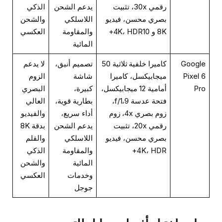
رقمي 30x، تثبيت
يدعم الشحن
الذكي
بصري محسن، فيديو
اللاسلكي
والشحن
8K و 4K، HDR10+
والمقاومة
العكسي
المائية
Google
كاميرا خلفية ثلاثية 50
تصميم أنيق،
لا يدعم
Pixel 6
ميجابيكسل، كاميرا
شاشة
الزوم
Pro
أمامية 12 ميجابيكسل،
كبيرة،
البصري
فتحة عدسة f/1،9،
بطارية قوية،
العالي
زوم بصري 4x، زوم
أداء سريع،
والفيديو
رقمي 20x، تثبيت
يدعم الشحن
بدقة 8K
بصري محسن، فيديو
اللاسلكي
والقلم
4K، HDR+
والمقاومة
الذكي
المائية
والشحن
وخدمات
العكسي
جوجل