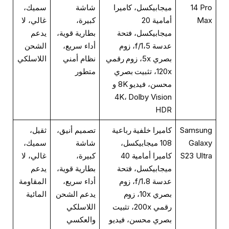
14 Pro
ميجابيكسل، كاميرا
شاشة
سميك،
Max
أمامية 20
كبيرة،
غالي، لا
ميجابيكسل، فتحة
بطارية قوية،
يدعم
عدسة f/1،5، زوم
أداء سريع،
الشحن
بصري 5x، زوم رقمي
نظام أمني
اللاسلكي
120x، تثبيت بصري
متطور
محسن، فيديو 8K و
4K، Dolby Vision
HDR
Samsung
كاميرا خلفية رباعية
تصميم أنيق،
ثقيل،
Galaxy
108 ميجابيكسل،
شاشة
سميك،
S23 Ultra
كاميرا أمامية 40
كبيرة،
غالي، لا
ميجابيكسل، فتحة
بطارية قوية،
يدعم
عدسة f/1،8، زوم
أداء سريع،
المقاومة
بصري 10x، زوم
يدعم الشحن
المائية
رقمي 200x، تثبيت
اللاسلكي
بصري محسن، فيديو
والعكسي