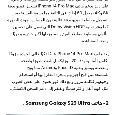
على ذلك يدعم هاتف iPhone 14 Pro Max تسجيل فيديو بدقة
8K و4K بمعدل 60 إطارًا في الثانية مما يسمح للمستخدمين
بتسجيل مقاطع الفيديو بدقة عالية دون المساس بجودة الصورة
كما يوفر تقنية Dolby Vision HDR التي تعمل على تحسين
الألوان وسطوع مقاطع الفيديو مما يجعلها أكثر جاذبية بصريًا
ومتعة للمشاهدة.
يعد هاتف iPhone 14 Pro Max هاتفًا ذكيًا عالي الجودة مزودًا
بكاميرا أمامية بدقة 20 ميجابكسل تلتقط صورًا واضحة
ومفصلة ويتميز بتقنية Face ID وAnimoji مما يتيح
للمستخدمين فتح أجهزتهم بمجرد النظر إليها أو استخدام
وجوههم ككلمة مرور ومع ذلك فهو يحتوي على بعض العيوب
مثل كونه أثقل وأكثر سمكًا ويفتقر إلى دعم الشحن اللاسلكي.
2- هاتف Samsung Galaxy S23 Ultra .