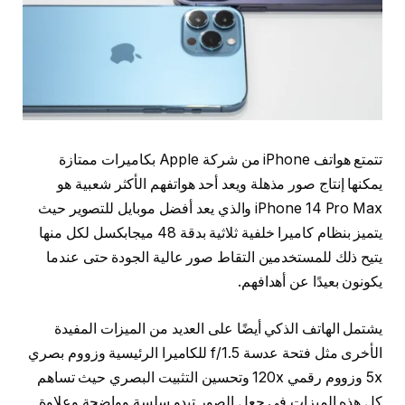
تتمتع هواتف iPhone من شركة Apple بكاميرات ممتازة
يمكنها إنتاج صور مذهلة ويعد أحد هواتفهم الأكثر شعبية هو
iPhone 14 Pro Max والذي يعد أفضل موبايل للتصوير حيث
يتميز بنظام كاميرا خلفية ثلاثية بدقة 48 ميجابكسل لكل منها
يتيح ذلك للمستخدمين التقاط صور عالية الجودة حتى عندما
يكونون بعيدًا عن أهدافهم.
يشتمل الهاتف الذكي أيضًا على العديد من الميزات المفيدة
الأخرى مثل فتحة عدسة f/1.5 للكاميرا الرئيسية وزووم بصري
5x وزووم رقمي 120x وتحسين التثبيت البصري حيث تساهم
كل هذه الميزات في جعل الصور تبدو سلسة وواضحة وعلاوة