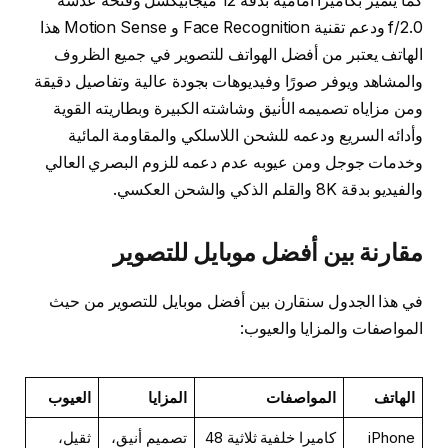
كما يتميز بكاميرا أمامية بدقة 12 ميجابيكسل وفتحة عدسة
f/2.0 ودعم تقنية Face Recognition و Motion Sense هذا
الهاتف يعتبر من أفضل الهواتف للتصوير في جميع الظروف
والمشاهد ويوفر صورًا وفيديوهات بجودة عالية وتفاصيل دقيقة
ومن مزاياه تصميمه الأنيق وشاشته الكبيرة وبطاريته القوية
وأدائه السريع ودعمه للشحن اللاسلكي والمقاومة المائية
وخدمات جوجل ومن عيوبه عدم دعمه للزوم البصري العالي
والفيديو بدقة 8K والقلم الذكي والشحن العكسي.
مقارنة بين أفضل موبايل للتصوير
في هذا الجدول سنقارن بين أفضل موبايل للتصوير من حيث
المواصفات والمزايا والعيوب:
الهاتف
المواصفات
المزايا
العيوب
iPhone
كاميرا خلفية ثلاثية 48
تصميم أنيق،
ثقيل،