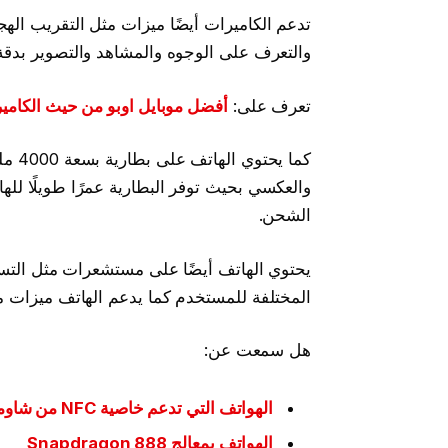
والتعرف على الوجوه والمشاهد والتصوير بدقة 8K والفيديو البطيء والسريع والمزدو
تعرف على:
أفضل موبايل اوبو من حيث الكامير
كما ي
والعكسي بحيث توفر البطارية عمرًا طويلًا لل
الشحن.
يحتوي الهاتف أيضًا على مستشعرات مثل التسا
المختلفة للمستخدم كما يدعم الهاتف ميزات مثل البلوتوث 5.0 والواي فاي 6 و
هل سمعت عن:
الهواتف التي تدعم خاصية NFC من شاومي
الهواتف بمعالج Snapdragon 888