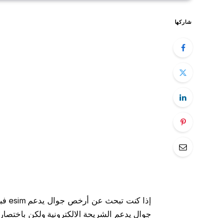
شاركها
إذا كنت تبحث عن أرخص جوال يدعم esim فبالتأكيد أنت تعرف ما هى الشريحة الإلكترونية