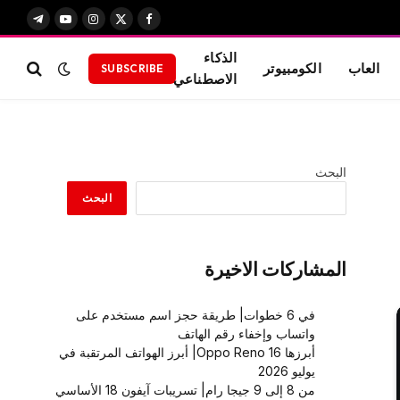
X
فيسبوك
الانستغرام
يوتيوب
تيلقرام
(Twitter)
الذكاء
العاب
الكومبيوتر
SUBSCRIBE
الاصطناعي
البحث
البحث
المشاركات الاخيرة
في 6 خطوات| طريقة حجز اسم مستخدم على
واتساب وإخفاء رقم الهاتف
أبرزها Oppo Reno 16| أبرز الهواتف المرتقبة في
يوليو 2026
من 8 إلى 9 جيجا رام| تسريبات آيفون 18 الأساسي