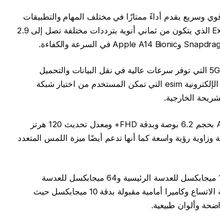
Sam هو هاتف ذكي قوي وسريع يقدم أداءً ممتازًا في مختلف المهام والتطبيقات
وذلك بسبب أنه يعتمد على معالج Exynos 2100 الذي يتكون من ثماني أنوية بترددات مختلفة تصل إلى 2.9
يدعم الهاتف الاتصال بشبكات الجيل الخامس 5G التي توفر سرعات عالية في نقل البيانات والتحميل
والتنزيل كما أن الجوال بالتأكيد يدعم الشريحة الإلكترونية esim التي تمكن المستخدم من اختيار شبكة
لشريحة الخارجية.
يتميز الهاتف كذلك بشاشة ديناميكية AMOLED بحجم 6.2 بوصة وبدقة FHD+ ومعدل تحديث 120 هرتز
اوية رؤية واسعة كما أنها تدعم أيضًا ميزة اللمس المتعدد
يحتوي الهاتف على كاميرا خلفية ثلاثية بدقة 12 ميجابكسل للعدسة الرئيسية و64 ميجابكسل للعدسة
التليفوتوغرافية و12 ميجابكسل للعدسة الفائقة الاتساع وكاميرا أمامية مقبولة بدقة 10 ميجابكسل حيث
ضحة وألوان طبيعية.