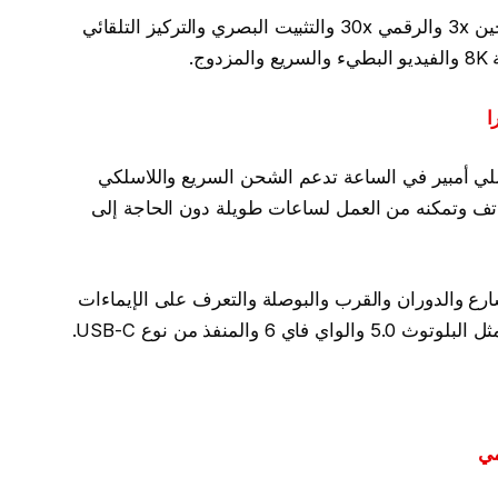
تدعم الكاميرات أيضًا ميزات مثل التقريب الهجين 3x والرقمي 30x والتثبيت البصري والتركيز التلقائي
ج.
ا
حتوي الهاتف على بطارية بسعة 4000 مللي أمبير في الساعة تدعم الشحن السريع واللاسلكي
هاتف وتمكنه من العمل لساعات طويلة دون الحاجة إلى
رع والدوران والقرب والبوصلة والتعرف على الإيماءات
المنفذ من نوع USB-C.