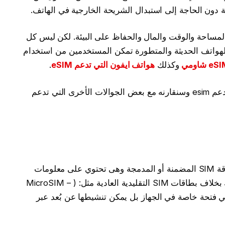
ون الحاجة إلى استبدال الشريحة الخارجية في الهاتف.
ر المساحة والوقت والمال والحفاظ على البيئة. لكن ليس كل
الهواتف الحديثة والمتطورة تمكن المستخدمين من استخدام
وكذلك
هواتف ايفون التي تدعم eSIM
.
وفي هذا المقال سنتعرف على أرخص جوال يدعم esim وسنقارنه مع بعض الجوالات الأخرى التي تدعم
eSIM هي اختصار لـ Embedded SIM أو بطاقة SIM المضمنة أو المدمجة وهى تحتوي على معلومات
الهوية والشبكة لمزود الخدمة الخاص بك وذلك بخلاف بطاقات SIM التقليدية العادية مثل: ( MicroSIM –
ج إلى إدخالها في فتحة خاصة في الجهاز بل يمكن تنشيطها عن بُعد عبر