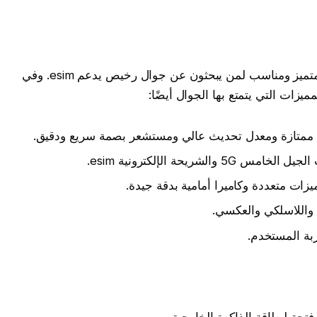
هاتف Samsung Galaxy S21 هو هاتف ذكي متميز ومناسب لمن يبحثون عن جوال رخيص يدعم esim. وفي
زات التي يتمتع بها الجوال أيضًا:
ريحة الإلكترونية esim.
ميزات متعددة وكاميرا أمامية بدقة جيدة.
واللاسلكي والعكسي.
بة المستخدم.