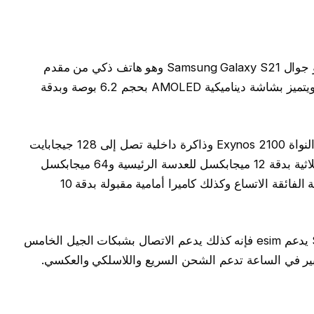
أرخص جوال يدعم esim في الوقت الحالي هو جوال Samsung Galaxy S21 وهو هاتف ذكي من مقدم
ويعمل بنظام أندرويد 11 ويتميز بشاشة ديناميكية AMOLED بحجم 6.2 بوصة وبدقة
يحتوي جوال سامسونج هذا على معالج ثماني النواة Exynos 2100 وذاكرة داخلية تصل إلى 128 جيجابايت
وذاكرة عشوائية 8 جيجابايت و بكاميرا خلفية ثلاثية بدقة 12 ميجابكسل للعدسة الرئيسية و64 ميجابكسل
للعدسة التليفوتوغرافية و12 ميجابكسل للعدسة الفائقة الاتساع وكذلك كاميرا أمامية مقبولة بدقة 10
بالإضافة إلى أن جوال Samsung Galaxy S21 يدعم esim فإنه كذلك يدعم الاتصال بشبكات الجيل الخامس