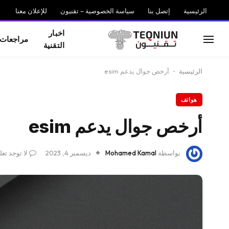
الرئيسية
إتصل بنا
سياسة الخصوصية – تقنيون
للإعلان معنا
اخبار
مراجعات
التقنية
الرئيسية
-
أرخص جوال يدعم esim
هواتف
أرخص جوال يدعم esim
بواسطة
Mohamed Kamal
ديسمبر 4, 2023
لا توجد تع