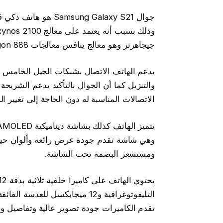
جوال sung Galaxy S21
جيجاهرتز وهو معالج ينافس معالجات Snapdragon 888 وApple A14 Bionic في السرعة والكفاءة.
الاتصالات المناسبة له دون الحاجة إلى تغيير ا
وهي شاشة تقدم جودة عرض رائعة وألوان حية وز
ومستشعر البصمة تحت الشاشة.
تقدم الكاميرات جودة تصوير عالية وتفاصيل وا