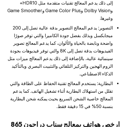
إلى ذلك يدعم المعالج تقنيات متقدمة مثل HDR10+
وDolby Vision وGame Color Plus وGame Smoother
وغيرها.
التصوير: يدعم المعالج التصوير بدقة عالية تصل إلى 200
ميجابكسل وبذلك بفضل جودة الكاميرا والتي توفر صورًا
واضحة ونابضة بالحياة والألوان، كما يدعم المعالج تصوير
الفيديوهات بدقة تصل إلى 8K والتي توفر فيديوهات بجودة
سينمائية عالية، بالإضافة إلى ذلك يدعم المعالج ميزات مثل
الزوم الهجين والتركيز التلقائي والتثبيت البصري وبالتأكيد
الذكاء الاصطناعي.
البطارية: يستخدم المعالج تقنية الحفاظ على الطاقة والتي
تقلل من استهلاك البطارية أثناء تشغيل الهاتف. كما يدعم
المعالج خاصية الشحن السريع بحيث يمكنه شحن البطارية
بنسبة 50% في 15 دقيقة فقط.
ارخص هواتف بمعالج سناب دراجون 865