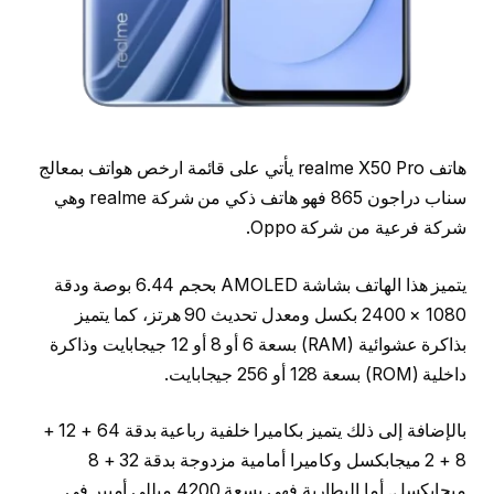
هاتف realme X50 Pro يأتي على قائمة ارخص هواتف بمعالج
سناب دراجون 865 فهو هاتف ذكي من شركة realme وهي
شركة فرعية من شركة Oppo.
يتميز هذا الهاتف بشاشة AMOLED بحجم 6.44 بوصة ودقة
1080 × 2400 بكسل ومعدل تحديث 90 هرتز، كما يتميز
بذاكرة عشوائية (RAM) بسعة 6 أو 8 أو 12 جيجابايت وذاكرة
داخلية (ROM) بسعة 128 أو 256 جيجابايت.
بالإضافة إلى ذلك يتميز بكاميرا خلفية رباعية بدقة 64 + 12 +
8 + 2 ميجابكسل وكاميرا أمامية مزدوجة بدقة 32 + 8
ميجابكسل. أما البطارية فهي بسعة 4200 ميللي أمبير في