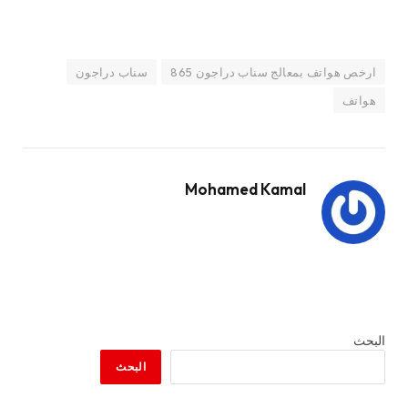
ارخص هواتف بمعالج سناب دراجون 865
سناب دراجون
هواتف
Mohamed Kamal
البحث
البحث