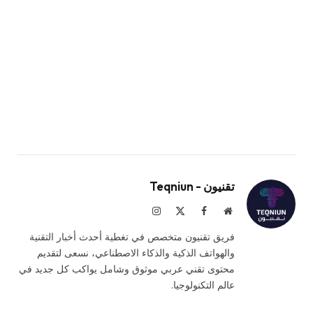
تقنيون - Teqniun
موقع
فيسبوك
X
الانستغرام
الويب
(Twitter)
فريق تقنيون متخصص في تغطية أحدث أخبار التقنية
والهواتف الذكية والذكاء الاصطناعي، نسعى لتقديم
محتوى تقني عربي موثوق وشامل يواكب كل جديد في
عالم التكنولوجيا.