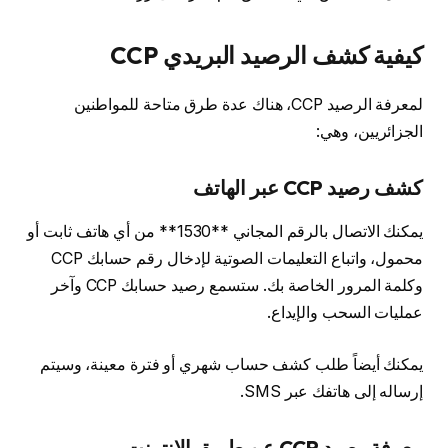
كيفية كشف الرصيد البريدي CCP
لمعرفة الرصيد CCP، هناك عدة طرق متاحة للمواطنين
الجزائريين، وهي:
كشف رصيد CCP عبر الهاتف
يمكنك الاتصال بالرقم المجاني **1530** من أي هاتف ثابت أو
محمول، واتباع التعليمات الصوتية لإدخال رقم حسابك CCP
وكلمة المرور الخاصة بك. ستسمع رصيد حسابك CCP وآخر
عمليات السحب والإيداع.
يمكنك أيضاً طلب كشف حساب شهري أو فترة معينة، وسيتم
إرساله إلى هاتفك عبر SMS.
معرفة رصيد CCP عن طريق الانترنت