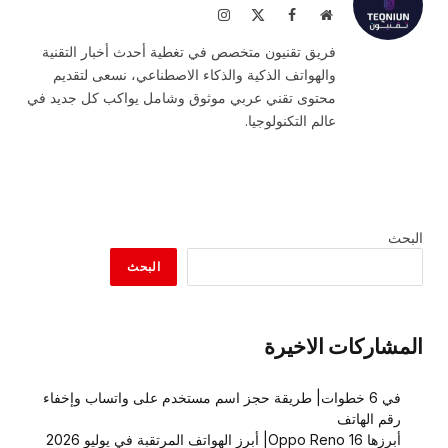
موقع
فيسبوك
X
الانستغرام
الويب
(Twitter)
فريق تقنيون متخصص في تغطية أحدث أخبار التقنية
والهواتف الذكية والذكاء الاصطناعي، نسعى لتقديم
محتوى تقني عربي موثوق وشامل يواكب كل جديد في
عالم التكنولوجيا.
البحث
البحث
المشاركات الاخيرة
في 6 خطوات| طريقة حجز اسم مستخدم على واتساب وإخفاء
رقم الهاتف
أبرزها Oppo Reno 16| أبرز الهواتف المرتقبة في يوليو 2026