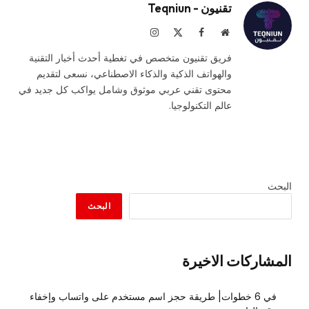
تقنيون - Teqniun
موقع
فيسبوك
X
الانستغرام
الويب
(Twitter)
فريق تقنيون متخصص في تغطية أحدث أخبار التقنية
والهواتف الذكية والذكاء الاصطناعي، نسعى لتقديم
محتوى تقني عربي موثوق وشامل يواكب كل جديد في
عالم التكنولوجيا.
البحث
البحث
المشاركات الاخيرة
في 6 خطوات| طريقة حجز اسم مستخدم على واتساب وإخفاء