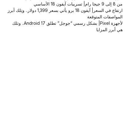
من 8 إلى 9 جيجا رام| تسريبات آيفون 18 الأساسي
ارتفاع في السعر| آيفون 18 برو يأتي بسعر 1,399 دولار.. وتِلك أبرز
المواصفات المتوقعة
لأجهزة Pixel| بشكل رسمي “جوجل” تطلق Android 17.. وتلك
هي أبرز المزايا