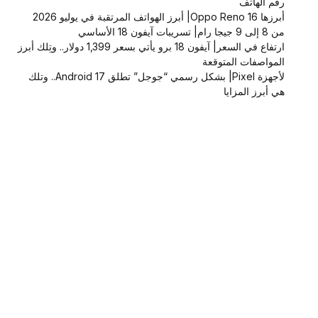
رقم الهاتف
أبرزها Oppo Reno 16| أبرز الهواتف المرتقبة في يوليو 2026
من 8 إلى 9 جيجا رام| تسريبات آيفون 18 الأساسي
ارتفاع في السعر| آيفون 18 برو يأتي بسعر 1,399 دولار.. وتِلك أبرز
المواصفات المتوقعة
لأجهزة Pixel| بشكل رسمي “جوجل” تطلق Android 17.. وتلك
هي أبرز المزايا