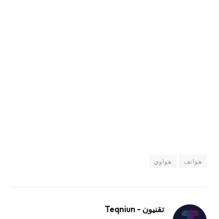
هواتف
هواوي
تقنيون - Teqniun