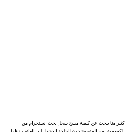
كثير منا يبحث عن كيفية مسح سجل بحث انستجرام من
الكومبيوتر من المتصفح دون الحاجة للدخول الى الهاتف. نظرا