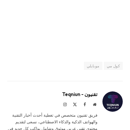
كول مي
موبايلي
تقنيون - Teqniun
موقع
فيسبوك
X
الانستغرام
الويب
(Twitter)
فريق تقنيون متخصص في تغطية أحدث أخبار التقنية
والهواتف الذكية والذكاء الاصطناعي، نسعى لتقديم
محتوى تقني عربي موثوق وشامل يواكب كل جديد في