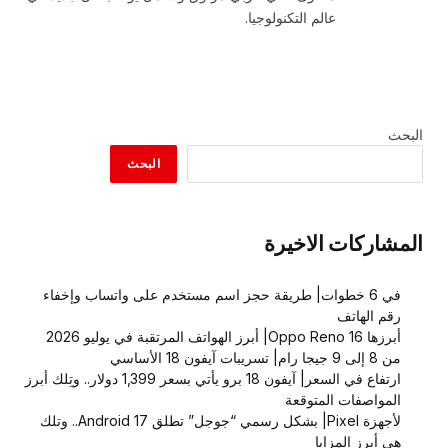
عالم التكنولوجيا.
البحث
البحث
المشاركات الاخيرة
في 6 خطوات| طريقة حجز اسم مستخدم على واتساب وإخفاء
رقم الهاتف
أبرزها Oppo Reno 16| أبرز الهواتف المرتقبة في يوليو 2026
من 8 إلى 9 جيجا رام| تسريبات آيفون 18 الأساسي
ارتفاع في السعر| آيفون 18 برو يأتي بسعر 1,399 دولار.. وتِلك أبرز
المواصفات المتوقعة
لأجهزة Pixel| بشكل رسمي “جوجل” تطلق Android 17.. وتلك
هي أبرز المزايا