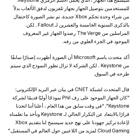
سيسمح هذا الجهاز ، الذي يحمل الاسم الرمزي Keystone.
للمستخدمين بتوصيل الجهاز بجهاز تلفزيون لدفق الألعاب بدلاً
من شراء وحدة تحكم Xbox جديدة. تم نشر الصورة كاحتفال
بالذكرى السنوية الخامسة والعشرين لـ Fallout . لكن
المراسلين من The Verge رصدوا الجهاز غير المعروف
الموجود في الجزء العلوي من رفه.
أكد متحدث باسم Microsoft أن الصورة أظهرت إصدارًا سابقًا
من Keystone . لكن الشركة لا تزال تطور النموذج الذي سيتم
طرحه في السوق.
قال المتحدث لشبكة CNET في بيان عبر البريد الإلكتروني:
“كان الجهاز الموجود على رف Phil نموذجًا أوليًا قديمًا لشركة
Keystone”. “في وقت سابق من هذا العام ، أعلنا أننا اتخذنا
قرارًا بالابتعاد عن التكرار الحالي لـ Keystone ونأخذ ما تعلمناه
لإعادة تركيز جهودنا على نهج جديد سيسمح لنا بتقديم Xbox
Cloud Gaming لمزيد من اللاعبين حول العالم في المستقبل.”