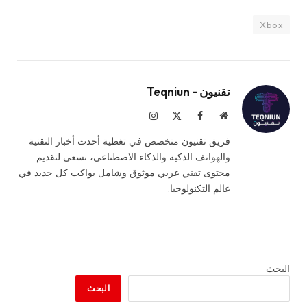
Xbox
تقنيون - Teqniun
موقع
فيسبوك
X
الانستغرام
الويب
(Twitter)
فريق تقنيون متخصص في تغطية أحدث أخبار التقنية
والهواتف الذكية والذكاء الاصطناعي، نسعى لتقديم
محتوى تقني عربي موثوق وشامل يواكب كل جديد في
عالم التكنولوجيا.
البحث
البحث