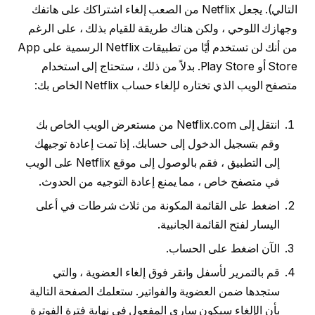
التالي). يجعل Netflix من الصعب إلغاء اشتراكك على هاتفك
وجهازك اللوحي ، ولكن هناك طريقة للقيام بذلك ، على الرغم
من أنك لن تستخدم أيًا من تطبيقات Netflix الرسمية على App
Store أو Play Store. بدلاً من ذلك ، ستحتاج إلى استخدام
متصفح الويب الذي تختاره لإلغاء حساب Netflix الخاص بك:
انتقل إلى Netflix.com من مستعرض الويب الخاص بك
وقم بتسجيل الدخول إلى حسابك. إذا تمت إعادة توجيهك
إلى التطبيق ، فقم بالوصول إلى موقع Netflix على الويب
في متصفح خاص ، مما يمنع إعادة التوجيه من الحدوث.
اضغط على القائمة المكونة من ثلاث شرطات في أعلى
اليسار لفتح القائمة الجانبية.
الآن اضغط على الحساب.
قم بالتمرير لأسفل وانقر فوق إلغاء العضوية ، والتي
ستجدها ضمن العضوية والفواتير. ستعلمك الصفحة التالية
بأن الإلغاء سيكون ساري المفعول في نهاية فترة الفوترة