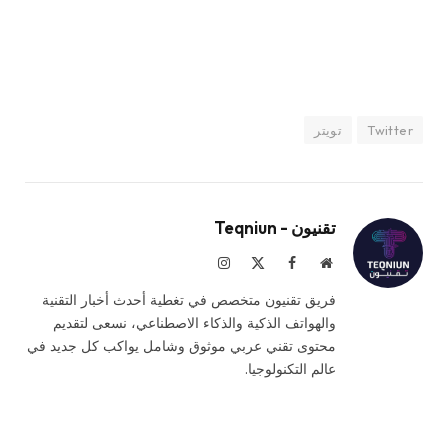
Twitter
تويتر
تقنيون - Teqniun
موقع
فيسبوك
X
الانستغرام
الويب
(Twitter)
فريق تقنيون متخصص في تغطية أحدث أخبار التقنية
والهواتف الذكية والذكاء الاصطناعي، نسعى لتقديم
محتوى تقني عربي موثوق وشامل يواكب كل جديد في
عالم التكنولوجيا.