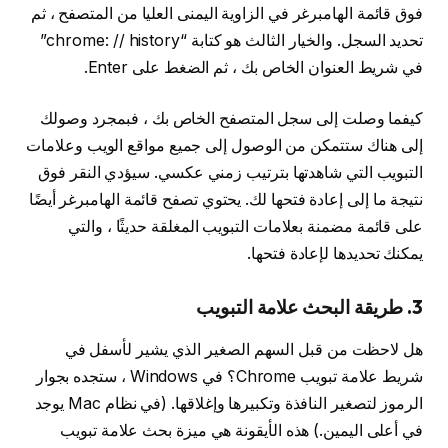
فوق قائمة الهامبرغر في الزاوية اليمنى العليا من المتصفح ، ثم
تحديد السجل. والخيار الثالث هو كتابة “chrome: // history”
في شريط العنوان الخاص بك ، ثم الضغط على Enter.
كيفما وصلت إلى سجل المتصفح الخاص بك ، فبمجرد وصولك
إلى هناك ستتمكن من الوصول إلى جميع مواقع الويب وعلامات
التبويب التي شاهدتها بترتيب زمني عكسي. سيؤدي النقر فوق
نتيجة ما إلى إعادة فتحها لك. يحتوي تصفح قائمة الهامبرغر أيضًا
على قائمة مضمنة بعلامات التبويب المغلقة حديثًا ، والتي
يمكنك تحديدها لإعادة فتحها.
3. طريقة البحث علامة التبويب
هل لاحظت من قبل السهم الصغير الذي يشير لأسفل في
شريط علامة تبويب Chrome؟ في Windows ، ستجده بجوار
الرموز لتصغير النافذة وتكبيرها وإغلاقها. (في نظام Mac يوجد
في أعلى اليمين.) هذه الأيقونة هي ميزة بحث علامة تبويب