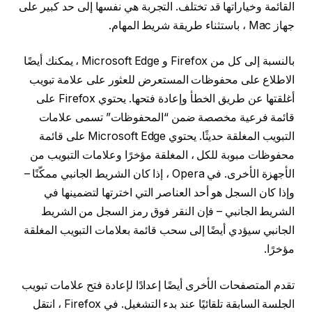
القائمة وخياراتها قد تختلف. التجربة هي نفسها إلى حد كبير على
جهاز Mac ، باستثناء طريقة شريط المهام.
بالنسبة إلى كل من Firefox و Microsoft Edge ، يمكنك أيضًا
الاطلاع على محفوظات المستعرض للعثور على علامة تبويب
أغلقتها عن طريق الخطأ وإعادة فتحها. يحتوي Firefox على
قائمة فرعية مخصصة ضمن “المحفوظات” تسمى علامات
التبويب المغلقة حديثًا. يحتوي Microsoft Edge على قائمة
محفوظات مبوبة للكل ، المغلقة مؤخرًا وعلامات التبويب من
الأجهزة الأخرى. في Opera ، إذا كان الشريط الجانبي ممكّنًا –
وإذا كان السجل هو أحد العناصر التي اخترتها لتضمينها في
الشريط الجانبي – فإن النقر فوق رمز السجل من الشريط
الجانبي سيؤدي أيضًا إلى سحب قائمة بعلامات التبويب المغلقة
مؤخرًا.
تقدم المتصفحات الأخرى أيضًا إعدادًا لإعادة فتح علامات تبويب
الجلسة السابقة تلقائيًا عند بدء التشغيل. في Firefox ، انتقل