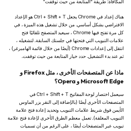
المكافأة: طريقة “المتابعة من حيث توقفت”
هناك إعداد في Chrome يجعل Ctrl + Shift + T هو الإعداد
الافتراضي بشكل أساسي. من خلال تشغيل هذه الميزة ، في
كل مرة تفتح فيها Chrome ، سيعيد المتصفح تلقائيًا فتح
علامات التبويب التي فتحتها في جلستك السابقة. لتشغيله ،
انتقل إلى إعدادات Chrome (أيضًا من خلال قائمة الهامبرغر) ،
ثم عند بدء التشغيل. حدد خيار المتابعة من حيث توقفت.
ماذا عن المتصفحات الأخرى ، مثل Firefox و
Microsoft Edge و Opera؟
سيعمل اختصار لوحة المفاتيح Ctrl + Shift + T في
المتصفحات الأخرى أيضًا (بالإضافة إلى النقر بزر الماوس
الأيمن فوق شريط علامات التبويب وتحديد إعادة فتح علامة
التبويب المغلقة). تعمل معظم الطرق الأخرى لإعادة فتح علامة
تبويب عبر المتصفحات أيضًا ، على الرغم من أن تسميات