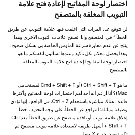
اختصار لوحة المفاتيح لإعادة فتح علامة
التبويب المغلقة بالمتصفح
لن تتوقع عدد المرات التي اغلقت فيها علامة التبويب عن طريق
الخطأ ” في المتصفح وانا اتصفح علامات التبوب الاخرى وهذا
ينتح عن عدم معايرة سرعة الماوس الخاصة بي بشكل صحيح ,
وهذا يحصل معكم بكل تأكيد وعندها تسألون انفسكم ما هو
اختصار لوحة المفاتيح لإعادة فتح علامة التبويب المغلقة
بالمتصفح .
ما هو Ctrl + Shift + T (أو Cmd + Shift + T لمستخدمي
Mac)؟ أنا أزعم أنه أحد أهم اختصارات لوحة المفاتيح وأكثرها
فائدة ، هناك مباشرة باستخدام Ctrl + Z. في الواقع ، إنها تؤدي
وظيفة مماثلة: التراجع عن الخطأ. على وجه التحديد ، خطأ
إغلاق علامة تبويب أو نافذة متصفح عن طريق الخطأ. يعد Ctrl
+ Shift + T أسهل طريقة لاستعادة علامة تبويب متصفح لم
تكن تقصد إخراج X منها.