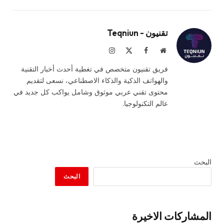
تقنيون - Teqniun
موقع
فيسبوك
X
الانستغرام
الويب
(Twitter)
فريق تقنيون متخصص في تغطية أحدث أخبار التقنية
والهواتف الذكية والذكاء الاصطناعي، نسعى لتقديم
محتوى تقني عربي موثوق وشامل يواكب كل جديد في
عالم التكنولوجيا.
البحث
البحث
المشاركات الاخيرة