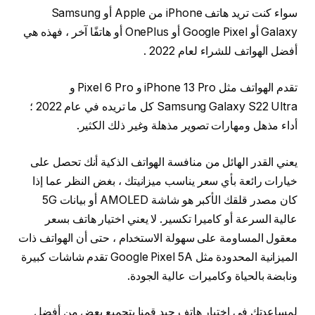
سواء كنت تريد هاتف iPhone من Apple أو Samsung
Galaxy أو Google Pixel أو OnePlus أو هاتفًا آخر ، فهذه هي
أفضل الهواتف للشراء لعام 2022 .
تقدم الهواتف مثل iPhone 13 Pro و Pixel 6 Pro و
Samsung Galaxy S22 Ultra كل ما تريده في عام 2022 ؛
أداء مذهل ومهارات تصوير مذهلة وغير ذلك الكثير.
يعني القدر الهائل من منافسة الهواتف الذكية أنك تحصل على
خيارات رائعة بأي سعر يناسب ميزانيتك ، بغض النظر عما إذا
كان مصدر قلقك الأكبر هو شاشة AMOLED أو بيانات 5G
عالية السرعة أو كاميرا تكسير. لا يعني اختيار هاتف بسعر
معقول المساومة على سهولة الاستخدام ، حتى أن الهواتف ذات
الميزانية المحدودة مثل Google Pixel 5A تقدم شاشات كبيرة
ونابضة بالحياة وكاميرات عالية الجودة.
لمساعدتك في إختيار هاتف جيد قمنا بتجميع بعض من أفضل