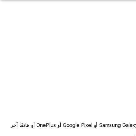
سواء كنت تريد هاتف iPhone من Apple أو Samsung Galaxy أو Google Pixel أو OnePlus أو هاتفًا آخر