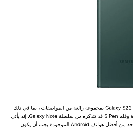
أحدث هاتف فائق من سامسونج ، يتمتع Galaxy S22 Ultra بمجموعة رائعة من المواصفات ، بما في ذلك
كاميرا خلفية رباعية وشاشة كبيرة نابضة بالحياة وقلم S Pen قد تتذكره من سلسلة Galaxy Note. إنه يأتي
بسعر مرتفع ، ولكن أولئك الذين يبحثون عن واحد من أفضل هواتف Android الموجودة يجب أن يكون