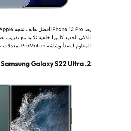
المقاوم للصدأ وشاشة ProMotion بمعدلات تحديث تصل إلى 120 هرتز للتمرير بسلاسة أكبر.
2. Samsung Galaxy S22 Ultra