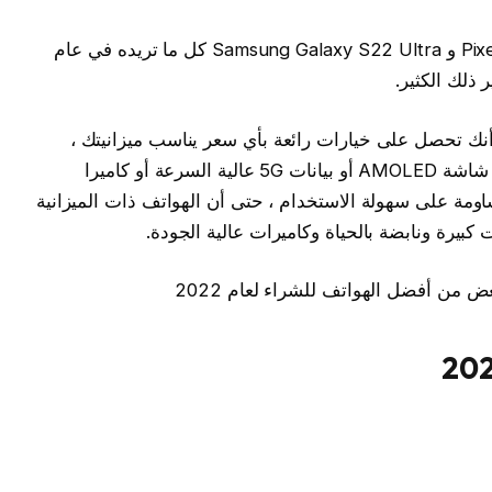
تقدم الهواتف مثل iPhone 13 Pro و Pixel 6 Pro و Samsung Galaxy S22 Ultra كل ما تريده في عام
 أنك تحصل على خيارات رائعة بأي سعر يناسب ميزانيتك ،
بغض النظر عما إذا كان مصدر قلقك الأكبر هو شاشة AMOLED أو بيانات 5G عالية السرعة أو كاميرا
اومة على سهولة الاستخدام ، حتى أن الهواتف ذات الميزانية
 من أفضل الهواتف للشراء لعام 2022