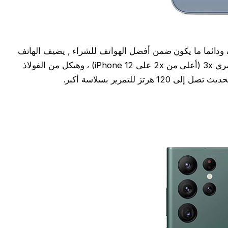
يعد iPhone 13 Pro أفضل هاتف تنتجه Apple ودائما ما يكون ضمن أفضل الهواتف للشراء , يضيف الهاتف
الذكي الجديد كاميرا خلفية ثلاثية مع تقريب بصري 3x (أعلى من 2x على iPhone 12) ، وهيكل من الفولاذ