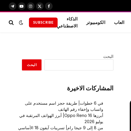
X
فيسبوك
الانستغرام
يوتيوب
تيلقرام
(Twitter)
الذكاء
العاب
الكومبيوتر
SUBSCRIBE
الاصطناعي
البحث
البحث
المشاركات الاخيرة
في 6 خطوات| طريقة حجز اسم مستخدم على
واتساب وإخفاء رقم الهاتف
أبرزها Oppo Reno 16| أبرز الهواتف المرتقبة في
يوليو 2026
من 8 إلى 9 جيجا رام| تسريبات آيفون 18 الأساسي