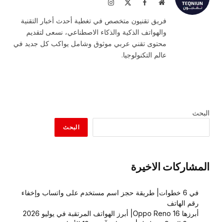
موقع
فيسبوك
X
الانستغرام
الويب
(Twitter)
فريق تقنيون متخصص في تغطية أحدث أخبار التقنية
والهواتف الذكية والذكاء الاصطناعي، نسعى لتقديم
محتوى تقني عربي موثوق وشامل يواكب كل جديد في
عالم التكنولوجيا.
البحث
البحث
المشاركات الاخيرة
في 6 خطوات| طريقة حجز اسم مستخدم على واتساب وإخفاء
رقم الهاتف
أبرزها Oppo Reno 16| أبرز الهواتف المرتقبة في يوليو 2026