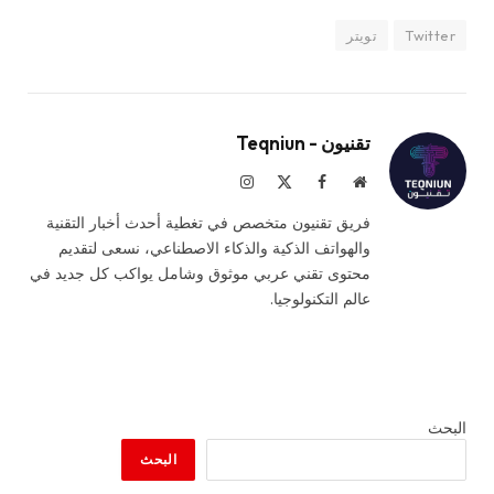
Twitter
تويتر
تقنيون - Teqniun
موقع
فيسبوك
X
الانستغرام
الويب
(Twitter)
فريق تقنيون متخصص في تغطية أحدث أخبار التقنية
والهواتف الذكية والذكاء الاصطناعي، نسعى لتقديم
محتوى تقني عربي موثوق وشامل يواكب كل جديد في
عالم التكنولوجيا.
البحث
البحث