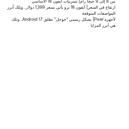
من 8 إلى 9 جيجا رام| تسريبات آيفون 18 الأساسي
ارتفاع في السعر| آيفون 18 برو يأتي بسعر 1,399 دولار.. وتِلك أبرز
المواصفات المتوقعة
لأجهزة Pixel| بشكل رسمي “جوجل” تطلق Android 17.. وتلك
هي أبرز المزايا