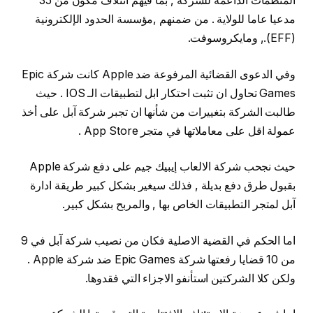
المنظمات الداعمة للشركة , بما فيهم ائتلاف مكون من 35
مدعيا عاما للولاية . من ضمنهم ,مؤسسة الحدود الإلكترونية
(EFF)., ومايكروسوفت.
وفي الدعوى القضائية المرفوعة ضد Apple كانت شركة Epic
Games تحاول ان تثبت احتكار ابل لتطبيقات الـ IOS . حيث
طالبت الشركة بتغييرات من شأنها ان تجبر شركة آبل على أخذ
عمولة اقل على معاملاتها في متجر App Store .
حيث نجحب شركة الالعاب إيبيك جيم على دفع شركة Apple
بقبول طرق دفع بديلة , فذلك سيغير بشكل كبير طريقة ادارة
آبل لمتجر التطبيقات الخاص بها , والمربح بشكل كبير.
اما الحكم في القضية الاصلية فكان من نصيب شركة آبل في 9
من 10 قضايا رفعتها شركة Epic Games ضد شركة Apple .
ولكن كلا الشركتين استأنفو الاجزاء التي فقدوها.