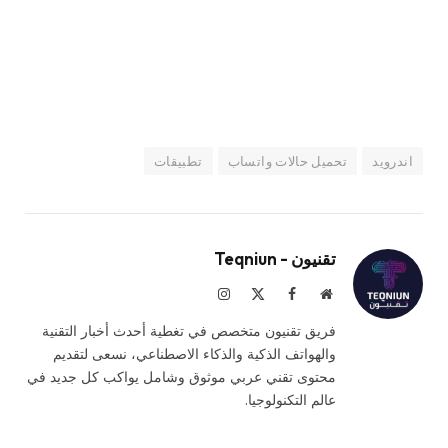
اندرويد
تحميل حالات واتساب
تطبيقات
تقنيون - Teqniun
موقع
فيسبوك
X
الانستغرام
الويب
(Twitter)
فريق تقنيون متخصص في تغطية أحدث أخبار التقنية
والهواتف الذكية والذكاء الاصطناعي، نسعى لتقديم
محتوى تقني عربي موثوق وشامل يواكب كل جديد في
عالم التكنولوجيا.