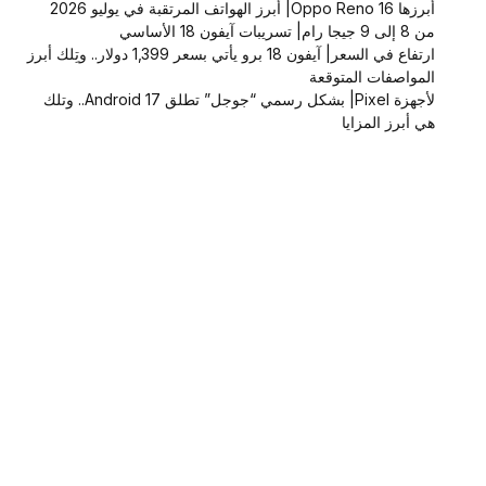
أبرزها Oppo Reno 16| أبرز الهواتف المرتقبة في يوليو 2026
من 8 إلى 9 جيجا رام| تسريبات آيفون 18 الأساسي
ارتفاع في السعر| آيفون 18 برو يأتي بسعر 1,399 دولار.. وتِلك أبرز
المواصفات المتوقعة
لأجهزة Pixel| بشكل رسمي “جوجل” تطلق Android 17.. وتلك
هي أبرز المزايا