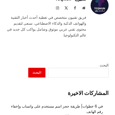
موقع
فيسبوك
X
الانستغرام
الويب
(Twitter)
فريق تقنيون متخصص في تغطية أحدث أخبار التقنية
والهواتف الذكية والذكاء الاصطناعي، نسعى لتقديم
محتوى تقني عربي موثوق وشامل يواكب كل جديد في
عالم التكنولوجيا.
البحث
البحث
المشاركات الاخيرة
في 6 خطوات| طريقة حجز اسم مستخدم على واتساب وإخفاء
رقم الهاتف