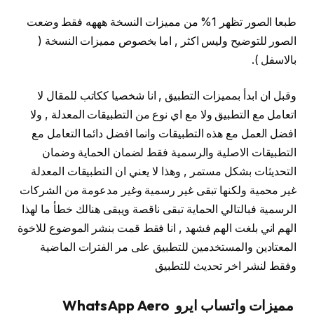
طبعا الصور تظهر 1% من مميزات النسخة هههه فقط وضعت
الصور للتوضيح وليس اكثر , اما بخصوص مميزات النسخة (
بالاسفل ).
وقبل ان ابدأ بمميزات التطبيق , انا شخصيا ككاتب للمقال لا
اتعامل مع التطبيق ولا مع اي نوع من التطبيقات المعدلة , ولا
افضل العمل مع هذه التطبيقات وانما افضل دائما التعامل مع
التطبيقات الاصلية والرسمية فقط لضمان الحماية وضمان
التحديثات بشكل مستمر , وهذا لا يعني ان التطبيقات المعدلة
غير محمية ولكنها تبقى غير رسمية وغير مدعومة من الشركات
الرسمية فبالتالي الحماية تبقى ناقصة ويبقى هنالك خطأ ما لهذا
الهم اني بلغت الهم فشهد , انا فقط قمت بنشر الموضوع للاخوة
المعتادين والمستخدمين للتطبيق على مر الفترات الماضية
وفقط لنشر اخر تحديث للتطبيق
مميزات واتساب ايرو WhatsApp Aero