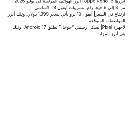
أبرزها Oppo Reno 16| أبرز الهواتف المرتقبة في يوليو 2026
من 8 إلى 9 جيجا رام| تسريبات آيفون 18 الأساسي
ارتفاع في السعر| آيفون 18 برو يأتي بسعر 1,399 دولار.. وتِلك أبرز
المواصفات المتوقعة
لأجهزة Pixel| بشكل رسمي “جوجل” تطلق Android 17.. وتلك
هي أبرز المزايا