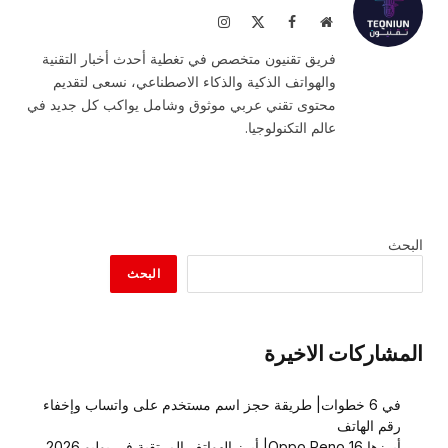
موقع
فيسبوك
X
الانستغرام
الويب
(Twitter)
فريق تقنيون متخصص في تغطية أحدث أخبار التقنية
والهواتف الذكية والذكاء الاصطناعي، نسعى لتقديم
محتوى تقني عربي موثوق وشامل يواكب كل جديد في
عالم التكنولوجيا.
البحث
البحث
المشاركات الاخيرة
في 6 خطوات| طريقة حجز اسم مستخدم على واتساب وإخفاء
رقم الهاتف
أبرزها Oppo Reno 16| أبرز الهواتف المرتقبة في يوليو 2026