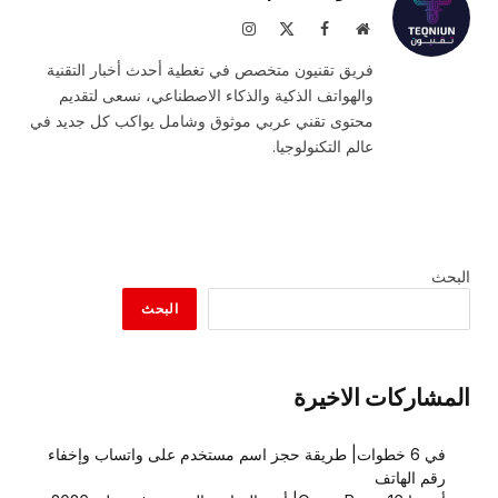
موقع
فيسبوك
X
الانستغرام
الويب
(Twitter)
فريق تقنيون متخصص في تغطية أحدث أخبار التقنية
والهواتف الذكية والذكاء الاصطناعي، نسعى لتقديم
محتوى تقني عربي موثوق وشامل يواكب كل جديد في
عالم التكنولوجيا.
البحث
البحث
المشاركات الاخيرة
في 6 خطوات| طريقة حجز اسم مستخدم على واتساب وإخفاء
رقم الهاتف