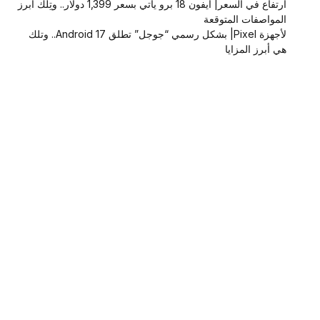
ارتفاع في السعر| آيفون 18 برو يأتي بسعر 1,399 دولار.. وتِلك أبرز
المواصفات المتوقعة
لأجهزة Pixel| بشكل رسمي “جوجل” تطلق Android 17.. وتلك
هي أبرز المزايا