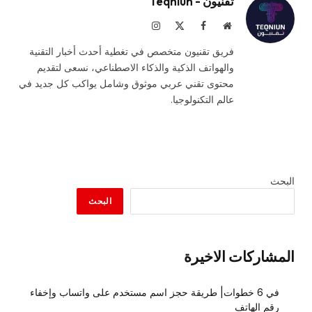
تقنيون - Teqniun
موقع
فيسبوك
X
الانستغرام
الويب
(Twitter)
فريق تقنيون متخصص في تغطية أحدث أخبار التقنية
والهواتف الذكية والذكاء الاصطناعي، نسعى لتقديم
محتوى تقني عربي موثوق وشامل يواكب كل جديد في
عالم التكنولوجيا.
البحث
البحث
المشاركات الاخيرة
في 6 خطوات| طريقة حجز اسم مستخدم على واتساب وإخفاء
رقم الهاتف