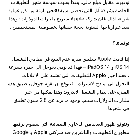
توفيرها مقابل مبلغ مالي، وهذا بسبب سياسة متجر التطبيقات
الخاصة بشركة آبل التي تخصم نسبة 30في المئة من كل عملية
شراء، لذلك فان شركة Apple ستربح مليارات الدولارات؛ وهذا
سيدعم ارباحها السنوية بحجة حمياتها لخصوصية المستخدمين .
توقعاتنا؟
إذا قامت Apple بتطبيق ميزة عدم التتبع في نظامي التشغيل
iOS 14 و iPadOS 14 – فهذا قد يؤدي بجوجل الى حذره بسرعة
، فعند اجبار Apple للتطبيقات التي تعتمد على الاعلانات
للتحول الى نماذج الاشتراك ، فنتوقع ان تقوم جوجل بتطبيق هذه
الميزة على نظام التشغيل لاندرويد وهذا يمكنها من جني
مليارات الدولارات بسبب وجود ما يزيد عن 2.8 مليون تطبيق
في متجرها .
ونتوقع ظهور العديد من الدعاوي القضائية التي سيقوم برفعها
مطوري التطبيقات والناشرين ضد شركتي Apple و Google