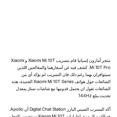
متجر أمازون إسبانيا قام بتسريب Xiaomi Mi 10T و Xiaomi
Mi 10T Pro. كشف فيه عن أسعارهما والمعالجين اللذين
سيتوافران بهما رغم ذلك فان التسريب لم يؤكد أي من
الشائعات حول هواتف Xiaomi Mi 10T Series الجديدة، هذه
الشائعات تقول ان يحتمل قدومها مع شاشات تمتاز بمعدل
تحديث يبلغ 144Hz
أكد المسرب الصيني البارز Digital Chat Station أن Apollo.
هو الإسم الرمزي لطرازات Xiaomi Mi 10T سيتضمن بالفعل