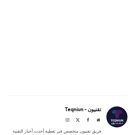
تقنيون - Teqniun
موقع
فيسبوك
X
الانستغرام
الويب
(Twitter)
فريق تقنيون متخصص في تغطية أحدث أخبار التقنية