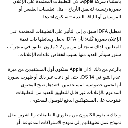
باستثناء شركة Apple. لان التطبيقات المعتمدة على الإعلان
بصورة رئيسية لتحقيق الأرباح – مثل: تطبيقات الطقس أو
الموسيقى أو اللياقة البدنية – ستكون اشدها .
تعطيل IDFA سيؤدي إلى التأثير على التطبيقات المعتمدة على
الإعلان بصورة كُلية؛ لأن IDFA يجعل وسائطها ذات قيمة
للمعلنين، لذلك سنجد أن من بين 2.2 مليون تطبيق في متجر آب
ستور سيتأثر العديد منها بسبب انخفاض عائدات الإعلانات.
بالرغم من ذلك الا ان Apple ستكون أول المستفيدين من ميزة
عدم التتبع في iOS 14. حتى لو ادعت غير ذلك أو ظهرت بصورة
أنها تحمي خصوصية المستخدمين. فعندها يصبح المحتوى
المدعوم بالإعلانات غير قابل للتطبيق للعديد من التطبيقات
فيتوجب على المستهلكين الدفع للوصول للمحتوى.
ولذلك سيقوم الكثيرون من مطوري التطبيقات والناشرين بنقل
نموذج عمل تطبيقاتهم إلى نموذج الاشتراكات المدفوعة، أو