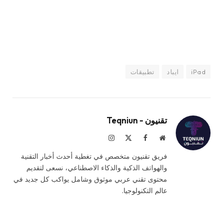
iPad
ايباد
تطبيقات
تقنيون - Teqniun
موقع
فيسبوك
X
الانستغرام
الويب
(Twitter)
فريق تقنيون متخصص في تغطية أحدث أخبار التقنية
والهواتف الذكية والذكاء الاصطناعي، نسعى لتقديم
محتوى تقني عربي موثوق وشامل يواكب كل جديد في
عالم التكنولوجيا.