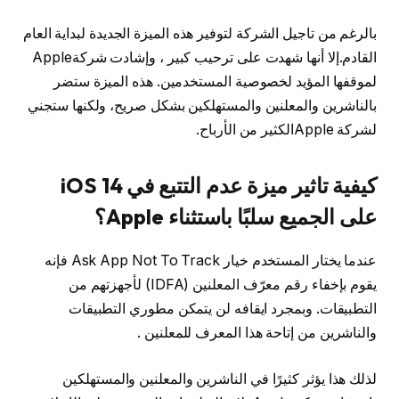
بالرغم من تاجيل الشركة لتوفير هذه الميزة الجديدة لبداية العام
القادم.إلا أنها شهدت على ترحيب كبير ، وإشادت شركةApple
لموقفها المؤيد لخصوصية المستخدمين. هذه الميزة ستضر
بالناشرين والمعلنين والمستهلكين بشكل صريح، ولكنها ستجني
لشركة Appleالكثير من الأرباح.
كيفية تاثير ميزة عدم التتبع في iOS 14
على الجميع سلبًا باستثناء Apple؟
عندما يختار المستخدم خيار Ask App Not To Track فإنه
يقوم بإخفاء رقم معرّف المعلنين (IDFA) لأجهزتهم من
التطبيقات. وبمجرد ايقافه لن يتمكن مطوري التطبيقات
والناشرين من إتاحة هذا المعرف للمعلنين .
لذلك هذا يؤثر كثيرًا في الناشرين والمعلنين والمستهلكين