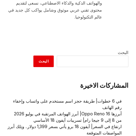
والهواتف الذكية والذكاء الاصطناعي، نسعى لتقديم
محتوى تقني عربي موثوق وشامل يواكب كل جديد في
عالم التكنولوجيا.
البحث
البحث
المشاركات الاخيرة
في 6 خطوات| طريقة حجز اسم مستخدم على واتساب وإخفاء
رقم الهاتف
أبرزها Oppo Reno 16| أبرز الهواتف المرتقبة في يوليو 2026
من 8 إلى 9 جيجا رام| تسريبات آيفون 18 الأساسي
ارتفاع في السعر| آيفون 18 برو يأتي بسعر 1,399 دولار.. وتِلك أبرز
المواصفات المتوقعة