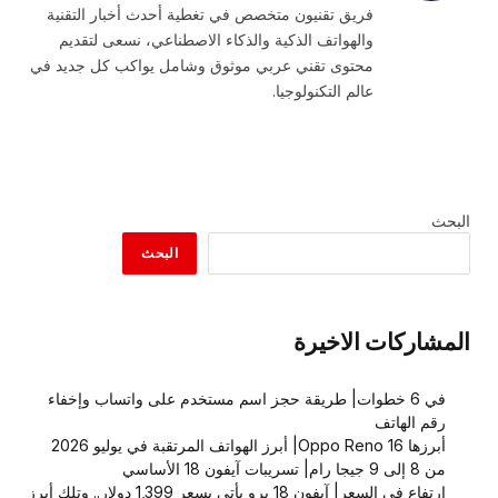
فريق تقنيون متخصص في تغطية أحدث أخبار التقنية
والهواتف الذكية والذكاء الاصطناعي، نسعى لتقديم
محتوى تقني عربي موثوق وشامل يواكب كل جديد في
عالم التكنولوجيا.
البحث
البحث
المشاركات الاخيرة
في 6 خطوات| طريقة حجز اسم مستخدم على واتساب وإخفاء
رقم الهاتف
أبرزها Oppo Reno 16| أبرز الهواتف المرتقبة في يوليو 2026
من 8 إلى 9 جيجا رام| تسريبات آيفون 18 الأساسي
ارتفاع في السعر| آيفون 18 برو يأتي بسعر 1,399 دولار.. وتِلك أبرز