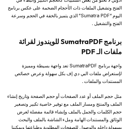
ادوبي لا تخلو من بعض السلبيات كالحجم الكبير والبطء في
الفتح وتشغيل الملفات ذات الأحجام الضخمة على عكس برنامج
اليوم “Sumatra PDF” الذي يتميز بالخفة في الحجم وسرعة
الفتح والتشغيل .
برنامج SumatraPDF للويندوز لقرائة
ملفات الـ PDF
واجهة برنامج SumatraPDF تعد واجهة بسيطة ومميزة
لإستعراض ملفات البي دي إف بكل سهولة وعرض خصائص
المستندات والملفات .
مثل حجم الملف أو عدد الصفحات أو حجم الصفحة وتاريخ إنشاء
الملف والمنتج ومسار الملف مع توفير خاصية تكبير وتصغير
حجم الكلمات والجمل بالملف وإنشاء قائمة مفضلة لعرض
الوثائق والمستندات الهامة وملء الشاشة بالملف والبحث
بسهولة داخله والوصول للصفحات المطلوبة وطباعتها ويمكننا