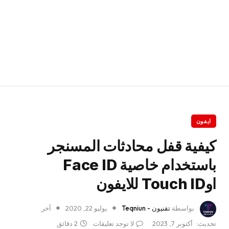
ايفون
كيفية قفل محادثات المسنجر
باستخدام خاصية Face ID
اوTouch ID للايفون
بواسطة
تقنيون - Teqniun
يوليو 22, 2020
آخر
تحديث:
أكتوبر 7, 2023
لا توجد تعليقات
2 دقائق