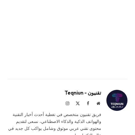
تقنيون - Teqniun
موقع
فيسبوك
X
الانستغرام
الويب
(Twitter)
فريق تقنيون متخصص في تغطية أحدث أخبار التقنية
والهواتف الذكية والذكاء الاصطناعي، نسعى لتقديم
محتوى تقني عربي موثوق وشامل يواكب كل جديد في