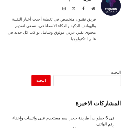
موقع
فيسبوك
X
الانستغرام
الويب
(Twitter)
فريق تقنيون متخصص في تغطية أحدث أخبار التقنية
والهواتف الذكية والذكاء الاصطناعي، نسعى لتقديم
محتوى تقني عربي موثوق وشامل يواكب كل جديد في
عالم التكنولوجيا.
البحث
البحث
المشاركات الاخيرة
في 6 خطوات| طريقة حجز اسم مستخدم على واتساب وإخفاء
رقم الهاتف