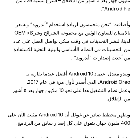
مليون جهاز بعد 5 أشهر من الإطلاق – أسرع بنسبة 28٪ من
Android Pie”.
وأضافت: “نحن متحمسون لزيادة استخدام “أندرويد” ونشعر
بالامتنان للتعاون الوثيق مع مجموعة الشرائح وشركاء OEM
لدينا، لنشر التحديثات في وقت مبكر. نواصل العمل على عدد
من التحسينات في النظام الأساسي والبنية التحتية للاستفادة
من أحدث إصدارات “أندرويد””.
ويبدو معدل اعتماد Android 10 أفضل عندما تقارنه بـ
Android Oreo، الذي أُصدر لأول مرة في عام 2017.
وعمل نظام التشغيل هذا على نحو 10 ملايين جهاز بعد ٥ أشهر
من الإطلاق.
ويظهر مخطط صادر عن غوغل أن Android 10 مثبت الآن على
400 مليون جهاز. يتفوق على كل إصدار سابق من البرنامج.