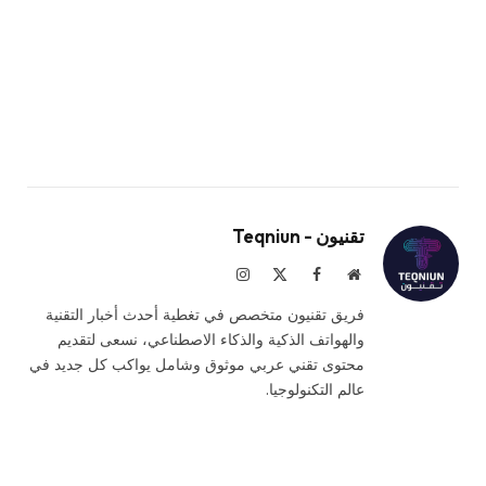
تقنيون - Teqniun
موقع
فيسبوك
X
الانستغرام
الويب
(Twitter)
فريق تقنيون متخصص في تغطية أحدث أخبار التقنية
والهواتف الذكية والذكاء الاصطناعي، نسعى لتقديم
محتوى تقني عربي موثوق وشامل يواكب كل جديد في
عالم التكنولوجيا.