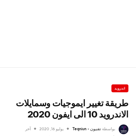
اندرويد
طريقة تغيير ايموجيات وسمايلات
الاندرويد 10 الى ايفون 2020
بواسطة
تقنيون - Teqniun
يوليو 16, 2020
آخر