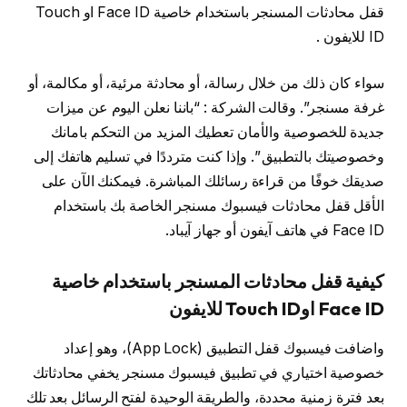
قفل محادثات المسنجر باستخدام خاصية Face ID او Touch
ID للايفون .
سواء كان ذلك من خلال رسالة، أو محادثة مرئية، أو مكالمة، أو
غرفة مسنجر”. وقالت الشركة : “باننا نعلن اليوم عن ميزات
جديدة للخصوصية والأمان تعطيك المزيد من التحكم بامانك
وخصوصيتك بالتطبيق ”. وإذا كنت مترددًا في تسليم هاتفك إلى
صديقك خوفًا من قراءة رسائلك المباشرة. فيمكنك الآن على
الأقل قفل محادثات فيسبوك مسنجر الخاصة بك باستخدام
Face ID في هاتف آيفون أو جهاز آيباد.
كيفية قفل محادثات المسنجر باستخدام خاصية
Face ID اوTouch ID للايفون
واضافت فيسبوك قفل التطبيق (App Lock)، وهو إعداد
خصوصية اختياري في تطبيق فيسبوك مسنجر يخفي محادثاتك
بعد فترة زمنية محددة، والطريقة الوحيدة لفتح الرسائل بعد تلك