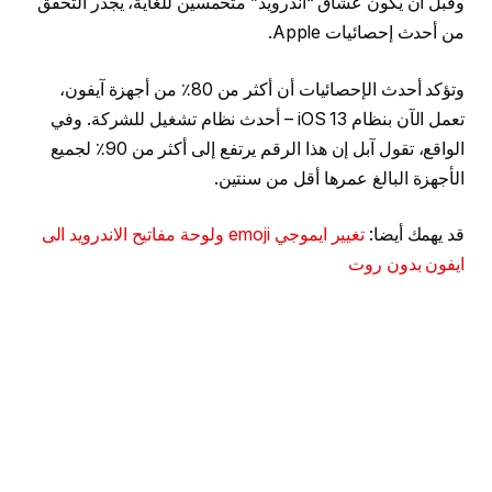
وقبل أن يكون عشاق “أندرويد” متحمسين للغاية، يجدر التحقق
من أحدث إحصائيات Apple.
وتؤكد أحدث الإحصائيات أن أكثر من 80٪ من أجهزة آيفون،
تعمل الآن بنظام iOS 13 – أحدث نظام تشغيل للشركة. وفي
الواقع، تقول آبل إن هذا الرقم يرتفع إلى أكثر من 90٪ لجميع
الأجهزة البالغ عمرها أقل من سنتين.
قد يهمك أيضا:
تغيير ايموجي emoji ولوحة مفاتيح الاندرويد الى
ايفون بدون روت