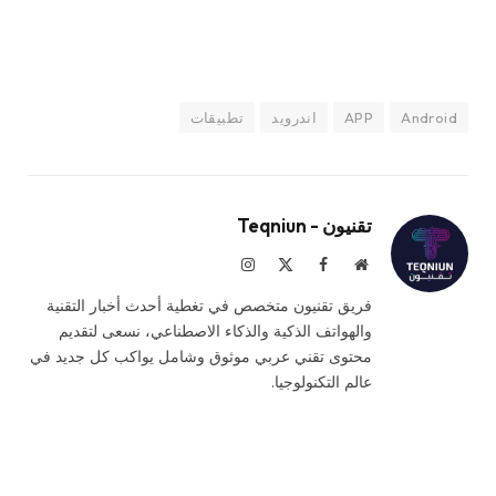
Android
APP
اندرويد
تطبيقات
تقنيون - Teqniun
موقع
فيسبوك
X
الانستغرام
الويب
(Twitter)
فريق تقنيون متخصص في تغطية أحدث أخبار التقنية
والهواتف الذكية والذكاء الاصطناعي، نسعى لتقديم
محتوى تقني عربي موثوق وشامل يواكب كل جديد في
عالم التكنولوجيا.