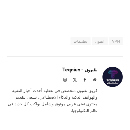
VPN
ايفون
تطبيقات
تقنيون - Teqniun
موقع
فيسبوك
X
الانستغرام
الويب
(Twitter)
فريق تقنيون متخصص في تغطية أحدث أخبار التقنية
والهواتف الذكية والذكاء الاصطناعي، نسعى لتقديم
محتوى تقني عربي موثوق وشامل يواكب كل جديد في
عالم التكنولوجيا.