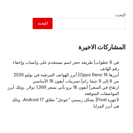
البحث
البحث
المشاركات الاخيرة
في 6 خطوات| طريقة حجز اسم مستخدم على واتساب وإخفاء
رقم الهاتف
أبرزها Oppo Reno 16| أبرز الهواتف المرتقبة في يوليو 2026
من 8 إلى 9 جيجا رام| تسريبات آيفون 18 الأساسي
ارتفاع في السعر| آيفون 18 برو يأتي بسعر 1,399 دولار.. وتِلك أبرز
المواصفات المتوقعة
لأجهزة Pixel| بشكل رسمي “جوجل” تطلق Android 17.. وتلك
هي أبرز المزايا