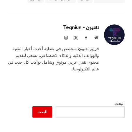
تقنيون - Teqniun
موقع
فيسبوك
X
الانستغرام
الويب
(Twitter)
فريق تقنيون متخصص في تغطية أحدث أخبار التقنية
والهواتف الذكية والذكاء الاصطناعي، نسعى لتقديم
محتوى تقني عربي موثوق وشامل يواكب كل جديد في
عالم التكنولوجيا.
البحث
البحث