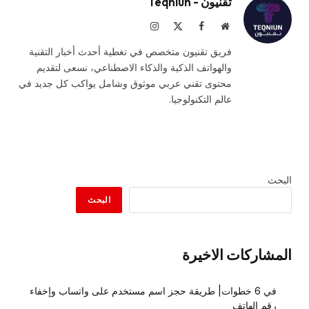
تقنيون - Teqniun
موقع
فيسبوك
X
الانستغرام
الويب
(Twitter)
فريق تقنيون متخصص في تغطية أحدث أخبار التقنية
والهواتف الذكية والذكاء الاصطناعي، نسعى لتقديم
محتوى تقني عربي موثوق وشامل يواكب كل جديد في
عالم التكنولوجيا.
البحث
البحث
المشاركات الاخيرة
في 6 خطوات| طريقة حجز اسم مستخدم على واتساب وإخفاء
رقم الهاتف