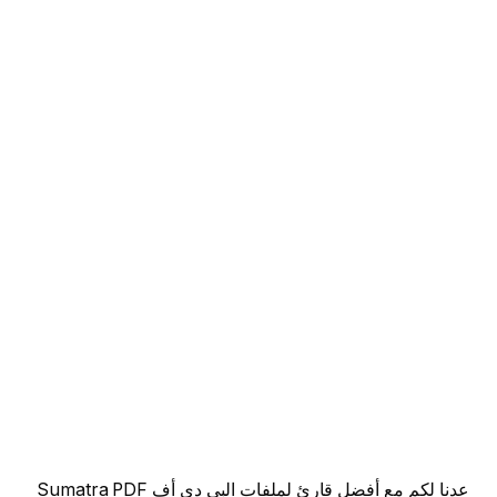
عدنا لكم مع أفضل قارئ لملفات البي دي أف Sumatra PDF