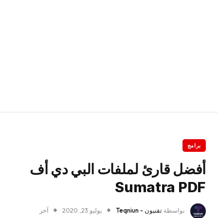
برامج
أفضل قارئ لملفات البي دي أف
Sumatra PDF
بواسطة
تقنيون - Teqniun
يوليو 23, 2020
آخر