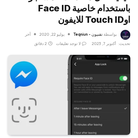
باستخدام خاصية Face ID
اوTouch ID للايفون
بواسطة
تقنيون - Teqniun
يوليو 22, 2020
آخر
تحديث:
أكتوبر 7, 2023
لا توجد تعليقات
2 دقائق