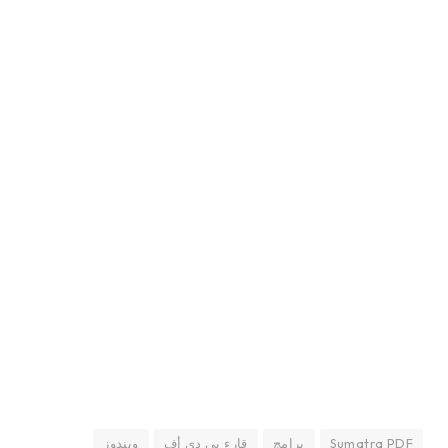
Sumatra PDF
برامج
قارء بي دي أف
ويندوز