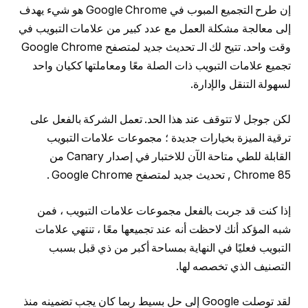
إن طرح التجميع المبوب في Google Chrome هو شيء يهدف
إلى معالجة مشكلة العمل مع عدد كبير من علامات التبويب في
وقت واحد. تتيح لك الـ تحديث جديد لمتصفح Google Chrome
تجميع علامات التبويب ذات الصلة معًا ومعاملتها ككيان واحد
لسهولة التنقل والإدارة.
لكن جوجل لا تتوقف عند هذا الحد. تعمل الشركة بالفعل على
ترقية الميزة بخيارات جديدة ؛ مجموعات علامات التبويب
القابلة للطي متاحة الآن للاختبار في إصدار Canary من
Chrome 85 , تحديث جديد لمتصفح Google Chrome .
إذا كنت قد جربت بالفعل مجموعات علامات التبويب ، فمن
شبه المؤكد أنك لاحظت أنه عند تجميعها معًا ، تنتهي علامات
التبويب فعليًا في النهاية بمساحة أكبر من ذي قبل بسبب
التصنيف الذي تخصصه لها.
لقد توصلت Google إلى حل بسيط ربما كان يجب تضمينه منذ