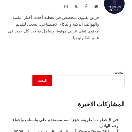
موقع
فيسبوك
X
الانستغرام
الويب
(Twitter)
فريق تقنيون متخصص في تغطية أحدث أخبار التقنية
والهواتف الذكية والذكاء الاصطناعي، نسعى لتقديم
محتوى تقني عربي موثوق وشامل يواكب كل جديد في
عالم التكنولوجيا.
البحث
البحث
المشاركات الاخيرة
في 6 خطوات| طريقة حجز اسم مستخدم على واتساب وإخفاء
رقم الهاتف
أبرزها Oppo Reno 16| أبرز الهواتف المرتقبة في يوليو 2026