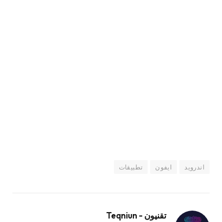
اندرويد
ايفون
تطبيقات
تقنيون - Teqniun