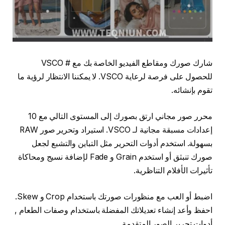
شارك صورك ومقاطع الفيديو الخاصة بك مع # VSCO
للحصول على فرصة لرعاية VSCO. لا يمكننا الانتظار لرؤية ما
تقوم بإنشائه.
محرر صور مجاني ارتق بصورك إلى المستوى التالي مع 10
إعدادات مسبقة مجانية لـ VSCO. استيراد وتحرير صور RAW
بسهولة. استخدم أدوات التحرير مثل التباين والتشبع لجعل
صورك تنبثق أو استخدم Grain و Fade لإضافة نسيج ومحاكاة
تأثيرات الأفلام التناظرية.
اضبط أو العب مع منظورات صورتك باستخدام Crop و Skew.
احفظ وأعد إنشاء تعديلاتك المفضلة باستخدام وصفات الطعام ,
أدوات تحرير الصور المتقدمة .