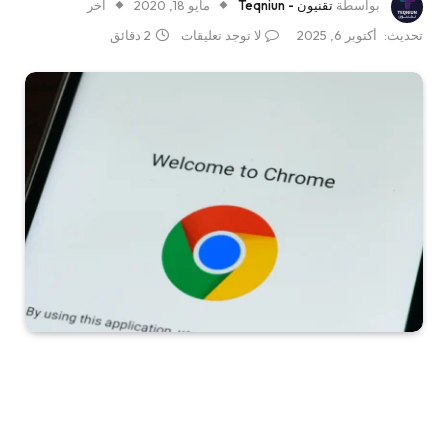
بواسطة
تقنيون - Teqniun
مايو 18, 2020
آخر
تحديث:
أكتوبر 6, 2025
لا توجد تعليقات
2 دقائق