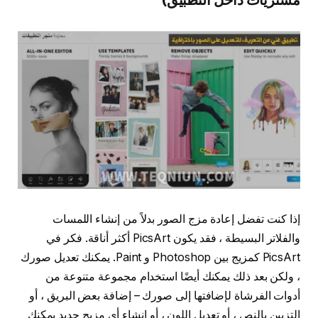
إذا كنت تفضل إعادة مزج الصور بدلاً من إنشاء اللمسات
والفلاتر البسيطة ، فقد يكون PicsArt أكثر أناقة. فكر في
PicsArt كمزيج بين Photoshop و Paint. يمكنك تعديل صورك
، ولكن بعد ذلك يمكنك أيضًا استخدام مجموعة متنوعة من
أدوات الفرشاة لإضافتها إلى صورك – إضافة بعض البريق ، أو
التزيين بالنص ، أو تعديل اللون ، أو إنشاء أي مزيج جديد يمكنك