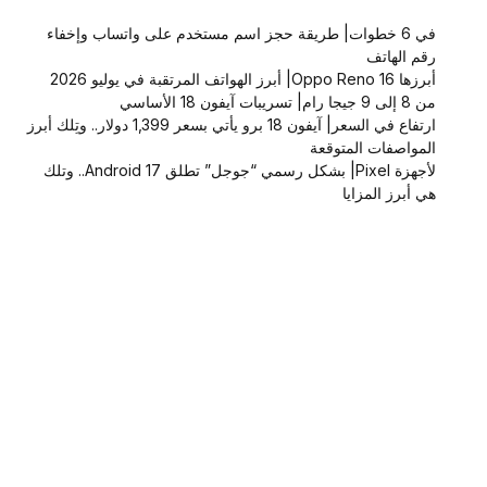
في 6 خطوات| طريقة حجز اسم مستخدم على واتساب وإخفاء
رقم الهاتف
أبرزها Oppo Reno 16| أبرز الهواتف المرتقبة في يوليو 2026
من 8 إلى 9 جيجا رام| تسريبات آيفون 18 الأساسي
ارتفاع في السعر| آيفون 18 برو يأتي بسعر 1,399 دولار.. وتِلك أبرز
المواصفات المتوقعة
لأجهزة Pixel| بشكل رسمي “جوجل” تطلق Android 17.. وتلك
هي أبرز المزايا