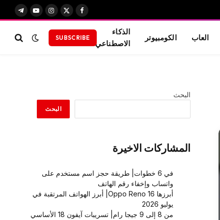
X
فيسبوك
الانستغرام
يوتيوب
تيلقرام
(Twitter)
الذكاء
العاب
الكومبيوتر
SUBSCRIBE
الاصطناعي
البحث
البحث
المشاركات الاخيرة
في 6 خطوات| طريقة حجز اسم مستخدم على
واتساب وإخفاء رقم الهاتف
أبرزها Oppo Reno 16| أبرز الهواتف المرتقبة في
يوليو 2026
من 8 إلى 9 جيجا رام| تسريبات آيفون 18 الأساسي