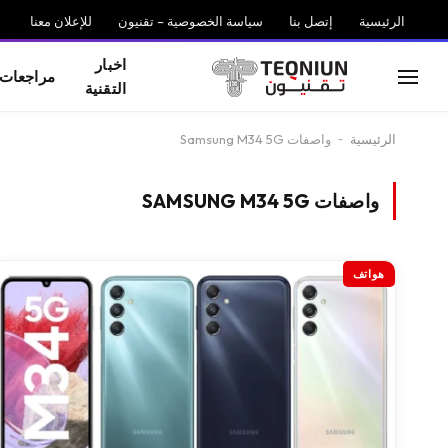
الرئيسية
إتصل بنا
سياسة الخصوصية – تقنيون
للإعلان معنا
اخبار
مراجعات
التقنية
الرئيسية
-
واصفات Samsung M34 5G
واصفات SAMSUNG M34 5G
هواتف