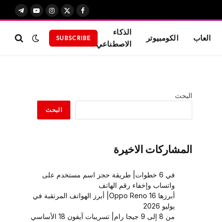
X
فيسبوك
الانستغرام
يوتيوب
تيلقرام
(Twitter)
الذكاء
العاب
الكومبيوتر
SUBSCRIBE
الاصطناعي
البحث
البحث
المشاركات الاخيرة
في 6 خطوات| طريقة حجز اسم مستخدم على
واتساب وإخفاء رقم الهاتف
أبرزها Oppo Reno 16| أبرز الهواتف المرتقبة في
يوليو 2026
من 8 إلى 9 جيجا رام| تسريبات آيفون 18 الأساسي