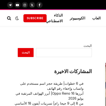
X
فيسبوك
الانستغرام
يوتيوب
تيلقرام
(Twitter)
الذكاء
العاب
الكومبيوتر
SUBSCRIBE
الاصطناعي
البحث
البحث
المشاركات الاخيرة
في 6 خطوات| طريقة حجز اسم مستخدم على
واتساب وإخفاء رقم الهاتف
أبرزها Oppo Reno 16| أبرز الهواتف المرتقبة في
يوليو 2026
من 8 إلى 9 جيجا رام| تسريبات آيفون 18 الأساسي