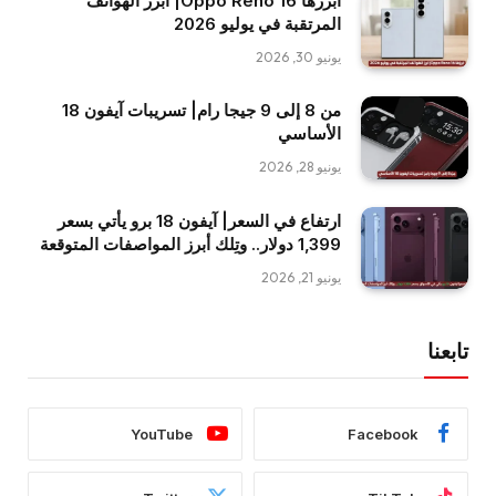
أبرزها Oppo Reno 16| أبرز الهواتف
المرتقبة في يوليو 2026
يونيو 30, 2026
من 8 إلى 9 جيجا رام| تسريبات آيفون 18
الأساسي
يونيو 28, 2026
ارتفاع في السعر| آيفون 18 برو يأتي بسعر
1,399 دولار.. وتِلك أبرز المواصفات المتوقعة
يونيو 21, 2026
تابعنا
YouTube
Facebook