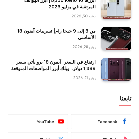
أبرزها Oppo Reno 16| أبرز الهواتف
المرتقبة في يوليو 2026
يونيو 30, 2026
من 8 إلى 9 جيجا رام| تسريبات آيفون 18
الأساسي
يونيو 28, 2026
ارتفاع في السعر| آيفون 18 برو يأتي بسعر
1,399 دولار.. وتِلك أبرز المواصفات المتوقعة
يونيو 21, 2026
تابعنا
YouTube
Facebook