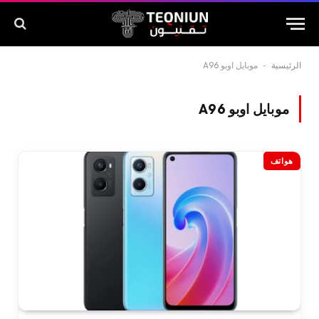
الرئيسية
-
موبايل اوبو A96
موبايل اوبو A96
هواتف