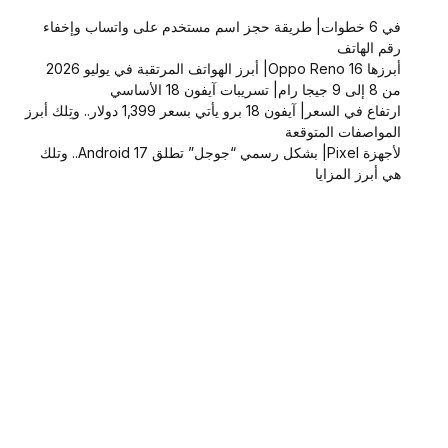
في 6 خطوات| طريقة حجز اسم مستخدم على واتساب وإخفاء
رقم الهاتف
أبرزها Oppo Reno 16| أبرز الهواتف المرتقبة في يوليو 2026
من 8 إلى 9 جيجا رام| تسريبات آيفون 18 الأساسي
ارتفاع في السعر| آيفون 18 برو يأتي بسعر 1,399 دولار.. وتِلك أبرز
المواصفات المتوقعة
لأجهزة Pixel| بشكل رسمي “جوجل” تطلق Android 17.. وتلك
هي أبرز المزايا