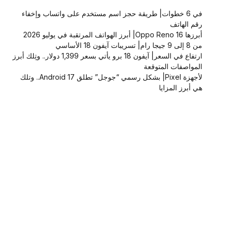
في 6 خطوات| طريقة حجز اسم مستخدم على واتساب وإخفاء
رقم الهاتف
أبرزها Oppo Reno 16| أبرز الهواتف المرتقبة في يوليو 2026
من 8 إلى 9 جيجا رام| تسريبات آيفون 18 الأساسي
ارتفاع في السعر| آيفون 18 برو يأتي بسعر 1,399 دولار.. وتِلك أبرز
المواصفات المتوقعة
لأجهزة Pixel| بشكل رسمي “جوجل” تطلق Android 17.. وتلك
هي أبرز المزايا