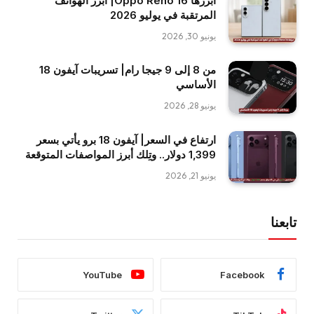
أبرزها Oppo Reno 16| أبرز الهواتف
المرتقبة في يوليو 2026
يونيو 30, 2026
من 8 إلى 9 جيجا رام| تسريبات آيفون 18
الأساسي
يونيو 28, 2026
ارتفاع في السعر| آيفون 18 برو يأتي بسعر
1,399 دولار.. وتِلك أبرز المواصفات المتوقعة
يونيو 21, 2026
تابعنا
YouTube
Facebook