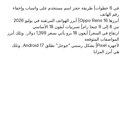
في 6 خطوات| طريقة حجز اسم مستخدم على واتساب وإخفاء
رقم الهاتف
أبرزها Oppo Reno 16| أبرز الهواتف المرتقبة في يوليو 2026
من 8 إلى 9 جيجا رام| تسريبات آيفون 18 الأساسي
ارتفاع في السعر| آيفون 18 برو يأتي بسعر 1,399 دولار.. وتِلك أبرز
المواصفات المتوقعة
لأجهزة Pixel| بشكل رسمي “جوجل” تطلق Android 17.. وتلك
هي أبرز المزايا