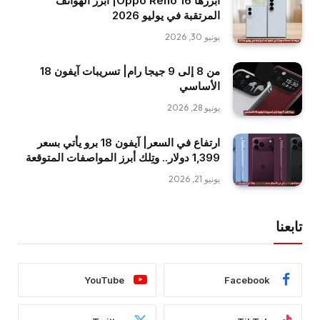
أبرزها Oppo Reno 16| أبرز الهواتف
المرتقبة في يوليو 2026
يونيو 30, 2026
من 8 إلى 9 جيجا رام| تسريبات آيفون 18
الأساسي
يونيو 28, 2026
ارتفاع في السعر| آيفون 18 برو يأتي بسعر
1,399 دولار.. وتِلك أبرز المواصفات المتوقعة
يونيو 21, 2026
تابعنا
YouTube
Facebook