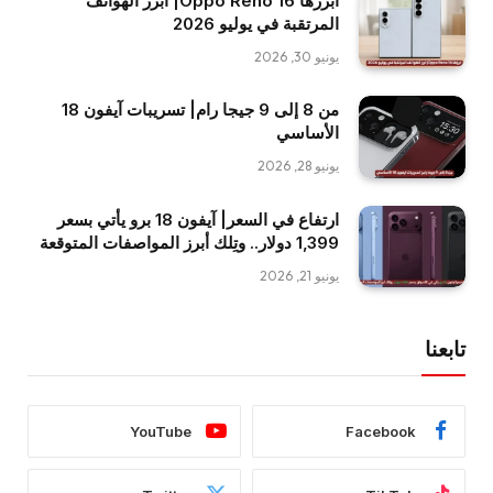
أبرزها Oppo Reno 16| أبرز الهواتف
المرتقبة في يوليو 2026
يونيو 30, 2026
من 8 إلى 9 جيجا رام| تسريبات آيفون 18
الأساسي
يونيو 28, 2026
ارتفاع في السعر| آيفون 18 برو يأتي بسعر
1,399 دولار.. وتِلك أبرز المواصفات المتوقعة
يونيو 21, 2026
تابعنا
YouTube
Facebook