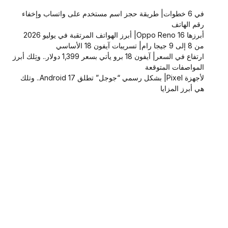
في 6 خطوات| طريقة حجز اسم مستخدم على واتساب وإخفاء
رقم الهاتف
أبرزها Oppo Reno 16| أبرز الهواتف المرتقبة في يوليو 2026
من 8 إلى 9 جيجا رام| تسريبات آيفون 18 الأساسي
ارتفاع في السعر| آيفون 18 برو يأتي بسعر 1,399 دولار.. وتِلك أبرز
المواصفات المتوقعة
لأجهزة Pixel| بشكل رسمي “جوجل” تطلق Android 17.. وتلك
هي أبرز المزايا