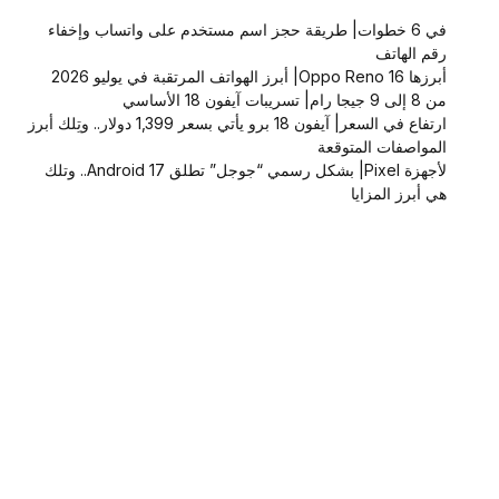
في 6 خطوات| طريقة حجز اسم مستخدم على واتساب وإخفاء
رقم الهاتف
أبرزها Oppo Reno 16| أبرز الهواتف المرتقبة في يوليو 2026
من 8 إلى 9 جيجا رام| تسريبات آيفون 18 الأساسي
ارتفاع في السعر| آيفون 18 برو يأتي بسعر 1,399 دولار.. وتِلك أبرز
المواصفات المتوقعة
لأجهزة Pixel| بشكل رسمي “جوجل” تطلق Android 17.. وتلك
هي أبرز المزايا