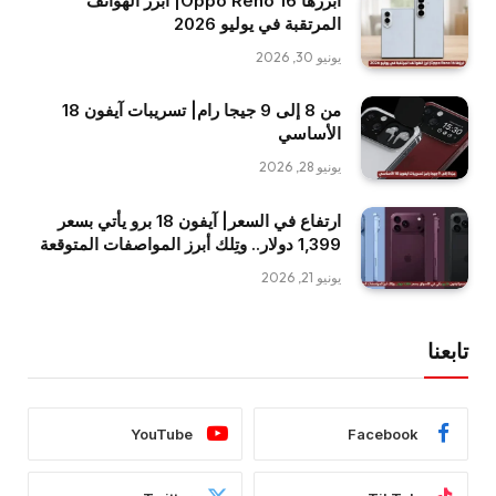
أبرزها Oppo Reno 16| أبرز الهواتف
المرتقبة في يوليو 2026
يونيو 30, 2026
من 8 إلى 9 جيجا رام| تسريبات آيفون 18
الأساسي
يونيو 28, 2026
ارتفاع في السعر| آيفون 18 برو يأتي بسعر
1,399 دولار.. وتِلك أبرز المواصفات المتوقعة
يونيو 21, 2026
تابعنا
YouTube
Facebook