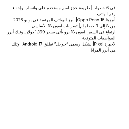
في 6 خطوات| طريقة حجز اسم مستخدم على واتساب وإخفاء
رقم الهاتف
أبرزها Oppo Reno 16| أبرز الهواتف المرتقبة في يوليو 2026
من 8 إلى 9 جيجا رام| تسريبات آيفون 18 الأساسي
ارتفاع في السعر| آيفون 18 برو يأتي بسعر 1,399 دولار.. وتِلك أبرز
المواصفات المتوقعة
لأجهزة Pixel| بشكل رسمي “جوجل” تطلق Android 17.. وتلك
هي أبرز المزايا