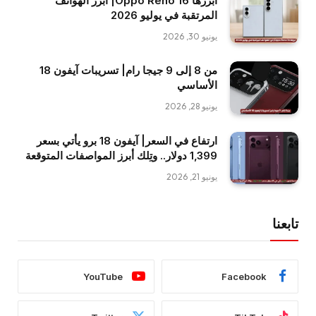
أبرزها Oppo Reno 16| أبرز الهواتف
المرتقبة في يوليو 2026
يونيو 30, 2026
من 8 إلى 9 جيجا رام| تسريبات آيفون 18
الأساسي
يونيو 28, 2026
ارتفاع في السعر| آيفون 18 برو يأتي بسعر
1,399 دولار.. وتِلك أبرز المواصفات المتوقعة
يونيو 21, 2026
تابعنا
YouTube
Facebook