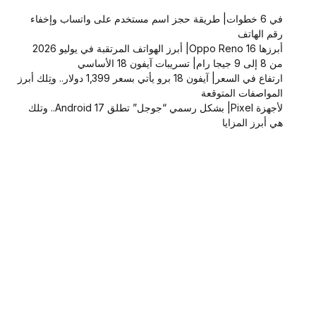
في 6 خطوات| طريقة حجز اسم مستخدم على واتساب وإخفاء
رقم الهاتف
أبرزها Oppo Reno 16| أبرز الهواتف المرتقبة في يوليو 2026
من 8 إلى 9 جيجا رام| تسريبات آيفون 18 الأساسي
ارتفاع في السعر| آيفون 18 برو يأتي بسعر 1,399 دولار.. وتِلك أبرز
المواصفات المتوقعة
لأجهزة Pixel| بشكل رسمي “جوجل” تطلق Android 17.. وتلك
هي أبرز المزايا