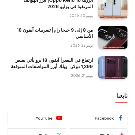
أبرزها Oppo Reno 16| أبرز الهواتف
المرتقبة في يوليو 2026
يونيو 30, 2026
من 8 إلى 9 جيجا رام| تسريبات آيفون 18
الأساسي
يونيو 28, 2026
ارتفاع في السعر| آيفون 18 برو يأتي بسعر
1,399 دولار.. وتِلك أبرز المواصفات المتوقعة
يونيو 21, 2026
تابعنا
YouTube
Facebook