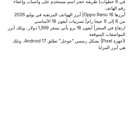
في 6 خطوات| طريقة حجز اسم مستخدم على واتساب وإخفاء
رقم الهاتف
أبرزها Oppo Reno 16| أبرز الهواتف المرتقبة في يوليو 2026
من 8 إلى 9 جيجا رام| تسريبات آيفون 18 الأساسي
ارتفاع في السعر| آيفون 18 برو يأتي بسعر 1,399 دولار.. وتِلك أبرز
المواصفات المتوقعة
لأجهزة Pixel| بشكل رسمي “جوجل” تطلق Android 17.. وتلك
هي أبرز المزايا