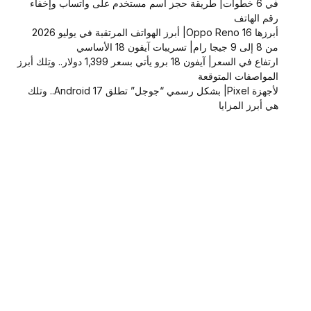
في 6 خطوات| طريقة حجز اسم مستخدم على واتساب وإخفاء
رقم الهاتف
أبرزها Oppo Reno 16| أبرز الهواتف المرتقبة في يوليو 2026
من 8 إلى 9 جيجا رام| تسريبات آيفون 18 الأساسي
ارتفاع في السعر| آيفون 18 برو يأتي بسعر 1,399 دولار.. وتِلك أبرز
المواصفات المتوقعة
لأجهزة Pixel| بشكل رسمي “جوجل” تطلق Android 17.. وتلك
هي أبرز المزايا