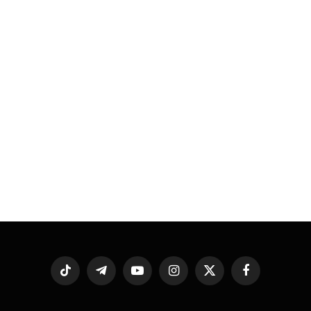
فيسبوك
X
الانستغرام
يوتيوب
تيلقرام
تيكتوك
(Twitter)