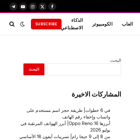
X
فيسبوك
الانستغرام
يوتيوب
تيلقرام
(Twitter)
الذكاء
العاب
الكومبيوتر
SUBSCRIBE
الاصطناعي
البحث
البحث
المشاركات الاخيرة
في 6 خطوات| طريقة حجز اسم مستخدم على
واتساب وإخفاء رقم الهاتف
أبرزها Oppo Reno 16| أبرز الهواتف المرتقبة في
يوليو 2026
من 8 إلى 9 جيجا رام| تسريبات آيفون 18 الأساسي