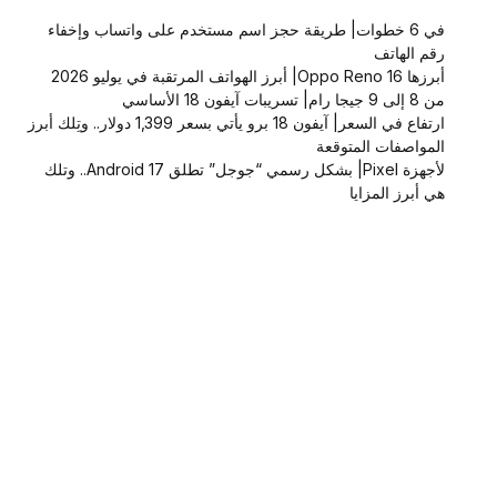
في 6 خطوات| طريقة حجز اسم مستخدم على واتساب وإخفاء
رقم الهاتف
أبرزها Oppo Reno 16| أبرز الهواتف المرتقبة في يوليو 2026
من 8 إلى 9 جيجا رام| تسريبات آيفون 18 الأساسي
ارتفاع في السعر| آيفون 18 برو يأتي بسعر 1,399 دولار.. وتِلك أبرز
المواصفات المتوقعة
لأجهزة Pixel| بشكل رسمي “جوجل” تطلق Android 17.. وتلك
هي أبرز المزايا