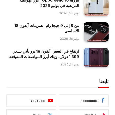
أبرزها Oppo Reno 16| أبرز الهواتف
المرتقبة في يوليو 2026
يونيو 30, 2026
من 8 إلى 9 جيجا رام| تسريبات آيفون 18
الأساسي
يونيو 28, 2026
ارتفاع في السعر| آيفون 18 برو يأتي بسعر
1,399 دولار.. وتِلك أبرز المواصفات المتوقعة
يونيو 21, 2026
تابعنا
YouTube
Facebook