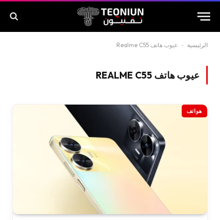
الرئيسية
-
عيوب هاتف Realme C55
عيوب هاتف REALME C55
هواتف