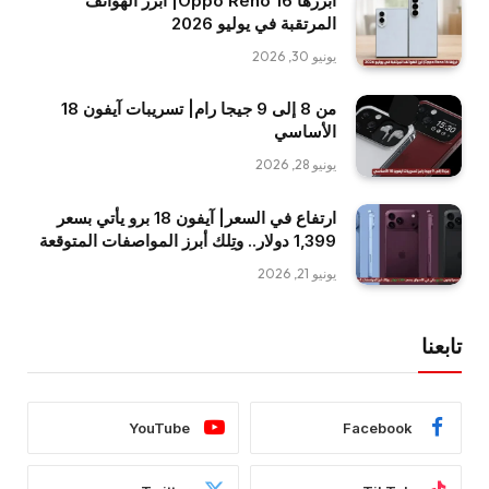
أبرزها Oppo Reno 16| أبرز الهواتف
المرتقبة في يوليو 2026
يونيو 30, 2026
من 8 إلى 9 جيجا رام| تسريبات آيفون 18
الأساسي
يونيو 28, 2026
ارتفاع في السعر| آيفون 18 برو يأتي بسعر
1,399 دولار.. وتِلك أبرز المواصفات المتوقعة
يونيو 21, 2026
تابعنا
YouTube
Facebook