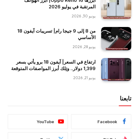
أبرزها Oppo Reno 16| أبرز الهواتف
المرتقبة في يوليو 2026
يونيو 30, 2026
من 8 إلى 9 جيجا رام| تسريبات آيفون 18
الأساسي
يونيو 28, 2026
ارتفاع في السعر| آيفون 18 برو يأتي بسعر
1,399 دولار.. وتِلك أبرز المواصفات المتوقعة
يونيو 21, 2026
تابعنا
YouTube
Facebook