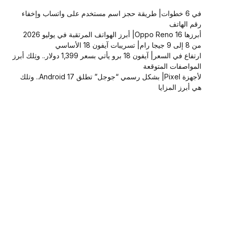
في 6 خطوات| طريقة حجز اسم مستخدم على واتساب وإخفاء
رقم الهاتف
أبرزها Oppo Reno 16| أبرز الهواتف المرتقبة في يوليو 2026
من 8 إلى 9 جيجا رام| تسريبات آيفون 18 الأساسي
ارتفاع في السعر| آيفون 18 برو يأتي بسعر 1,399 دولار.. وتِلك أبرز
المواصفات المتوقعة
لأجهزة Pixel| بشكل رسمي “جوجل” تطلق Android 17.. وتلك
هي أبرز المزايا