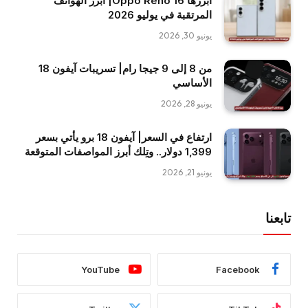
أبرزها Oppo Reno 16| أبرز الهواتف
المرتقبة في يوليو 2026
يونيو 30, 2026
من 8 إلى 9 جيجا رام| تسريبات آيفون 18
الأساسي
يونيو 28, 2026
ارتفاع في السعر| آيفون 18 برو يأتي بسعر
1,399 دولار.. وتِلك أبرز المواصفات المتوقعة
يونيو 21, 2026
تابعنا
YouTube
Facebook