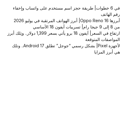
في 6 خطوات| طريقة حجز اسم مستخدم على واتساب وإخفاء
رقم الهاتف
أبرزها Oppo Reno 16| أبرز الهواتف المرتقبة في يوليو 2026
من 8 إلى 9 جيجا رام| تسريبات آيفون 18 الأساسي
ارتفاع في السعر| آيفون 18 برو يأتي بسعر 1,399 دولار.. وتِلك أبرز
المواصفات المتوقعة
لأجهزة Pixel| بشكل رسمي “جوجل” تطلق Android 17.. وتلك
هي أبرز المزايا