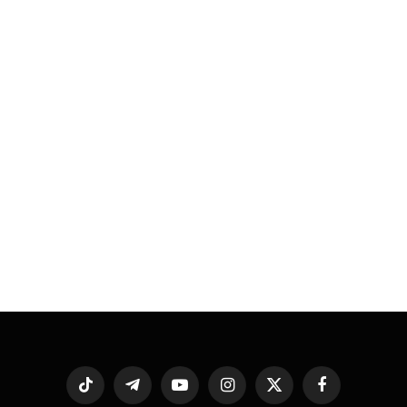
فيسبوك
X
الانستغرام
يوتيوب
تيلقرام
تيكتوك