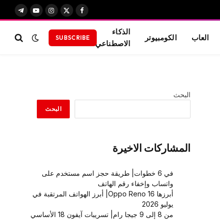
X
فيسبوك
الانستغرام
يوتيوب
تيلقرام
(Twitter)
الذكاء
العاب
الكومبيوتر
SUBSCRIBE
الاصطناعي
البحث
البحث
المشاركات الاخيرة
في 6 خطوات| طريقة حجز اسم مستخدم على
واتساب وإخفاء رقم الهاتف
أبرزها Oppo Reno 16| أبرز الهواتف المرتقبة في
يوليو 2026
من 8 إلى 9 جيجا رام| تسريبات آيفون 18 الأساسي